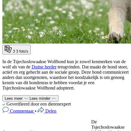
3
3 foto's
In de Tsjechoslowaakse Wolfhond kun je zowel kenmerken van de
wolf als van de
Duitse herder
terugvinden. Dat maakt de hond stoer,
actief en erg gehecht aan de sociale groep. Deze hond communiceert
anders dan soortgenoten, waardoor het noodzakelijk is om genoeg
kennis van dit hondenras te hebben voordat je een
Tsjechoslowaakse Wolfhond adopteert.
Lees meer
Lees minder
Geverifieerd door een dierenexpert
Commentaar
•
Delen
De
Tsjechoslowaakse