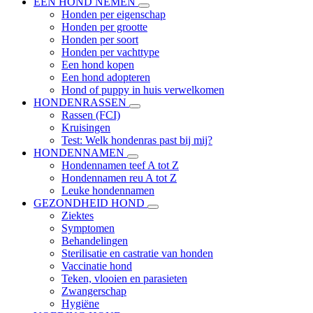
EEN HOND NEMEN
Honden per eigenschap
Honden per grootte
Honden per soort
Honden per vachttype
Een hond kopen
Een hond adopteren
Hond of puppy in huis verwelkomen
HONDENRASSEN
Rassen (FCI)
Kruisingen
Test: Welk hondenras past bij mij?
HONDENNAMEN
Hondennamen teef A tot Z
Hondennamen reu A tot Z
Leuke hondennamen
GEZONDHEID HOND
Ziektes
Symptomen
Behandelingen
Sterilisatie en castratie van honden
Vaccinatie hond
Teken, vlooien en parasieten
Zwangerschap
Hygiëne