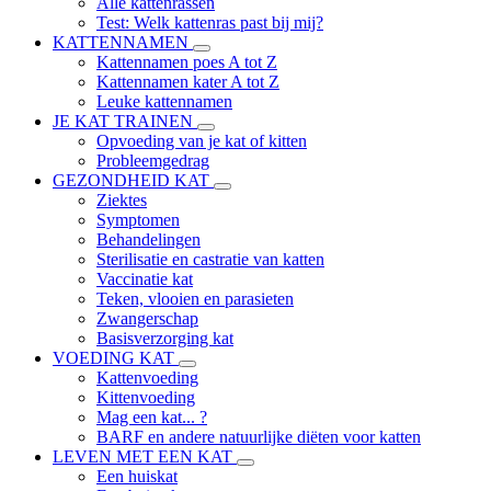
Alle kattenrassen
Test: Welk kattenras past bij mij?
KATTENNAMEN
Kattennamen poes A tot Z
Kattennamen kater A tot Z
Leuke kattennamen
JE KAT TRAINEN
Opvoeding van je kat of kitten
Probleemgedrag
GEZONDHEID KAT
Ziektes
Symptomen
Behandelingen
Sterilisatie en castratie van katten
Vaccinatie kat
Teken, vlooien en parasieten
Zwangerschap
Basisverzorging kat
VOEDING KAT
Kattenvoeding
Kittenvoeding
Mag een kat... ?
BARF en andere natuurlijke diëten voor katten
LEVEN MET EEN KAT
Een huiskat