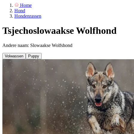
Home
Hond
Hondenrassen
Tsjechoslowaakse Wolfhond
Andere naam: Slowaakse Wolfshond
Volwassen
Puppy