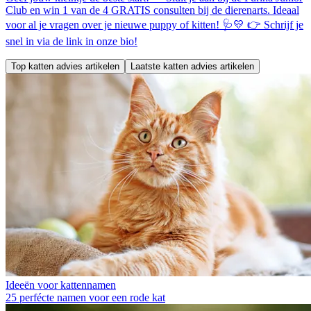
Club en win 1 van de 4 GRATIS consulten bij de dierenarts. Ideaal
voor al je vragen over je nieuwe puppy of kitten! 🩺💛 👉 Schrijf je
snel in via de link in onze bio!
Top katten advies artikelen
Laatste katten advies artikelen
Ideeën voor kattennamen
25 perfécte namen voor een rode kat