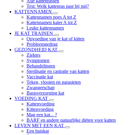
Alle kattenrassen
Test: Welk kattenras past bij mij?
KATTENNAMEN
Kattennamen poes A tot Z
Kattennamen kater A tot Z
Leuke kattennamen
JE KAT TRAINEN
Opvoeding van je kat of kitten
Probleemgedrag
GEZONDHEID KAT
Ziektes
Symptomen
Behandelingen
Sterilisatie en castratie van katten
Vaccinatie kat
Teken, vlooien en parasieten
Zwangerschap
Basisverzorging kat
VOEDING KAT
Kattenvoeding
Kittenvoeding
Mag een kat... ?
BARF en andere natuurlijke diëten voor katten
LEVEN MET EEN KAT
Een huiskat