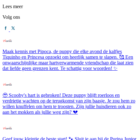
Lees meer
Volg ons
Maak kennis met Pipoca, de puppy die elke avond de kalfjes
Tiquinho en Princesa opzoekt om heerlijk samen te slapen. 🥰 Een
onwaarschijnlijke maar hartverwarmende vriendschap die laat zien
dat liefde geen grenzen kent. Te schattig voor woorden! ✨
🥹 Scooby's hart is gebroken! Deze puppy blijft roerloos en
verdrietig wachten op de terugkomst van zijn baasje. Je zou hem zo
willen knuffelen om hem te troosten. Zijn jullie huisdieren ook zo
aan het mokken als jullie weg zijn? 💔
Geef jouw kleintje de beste start! 🐾 Sluit je aan bij de Purina Junior