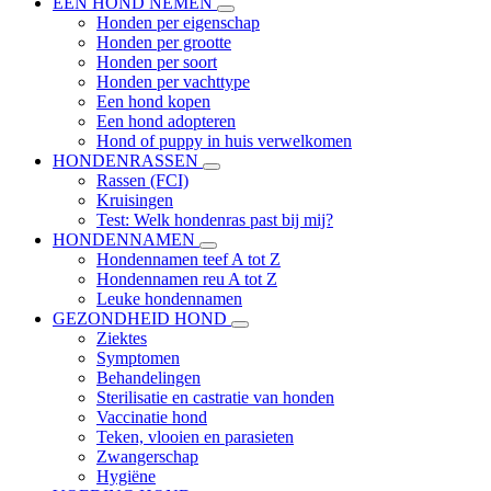
EEN HOND NEMEN
Honden per eigenschap
Honden per grootte
Honden per soort
Honden per vachttype
Een hond kopen
Een hond adopteren
Hond of puppy in huis verwelkomen
HONDENRASSEN
Rassen (FCI)
Kruisingen
Test: Welk hondenras past bij mij?
HONDENNAMEN
Hondennamen teef A tot Z
Hondennamen reu A tot Z
Leuke hondennamen
GEZONDHEID HOND
Ziektes
Symptomen
Behandelingen
Sterilisatie en castratie van honden
Vaccinatie hond
Teken, vlooien en parasieten
Zwangerschap
Hygiëne