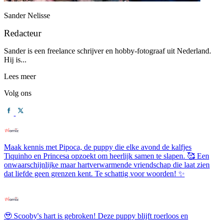
Sander Nelisse
Redacteur
Sander is een freelance schrijver en hobby-fotograaf uit Nederland.
Hij is...
Lees meer
Volg ons
Maak kennis met Pipoca, de puppy die elke avond de kalfjes
Tiquinho en Princesa opzoekt om heerlijk samen te slapen. 🥰 Een
onwaarschijnlijke maar hartverwarmende vriendschap die laat zien
dat liefde geen grenzen kent. Te schattig voor woorden! ✨
🥹 Scooby's hart is gebroken! Deze puppy blijft roerloos en