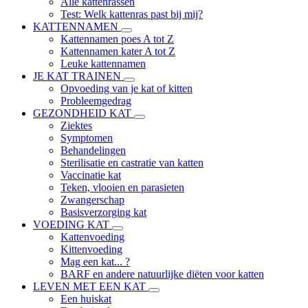
Alle kattenrassen
Test: Welk kattenras past bij mij?
KATTENNAMEN
Kattennamen poes A tot Z
Kattennamen kater A tot Z
Leuke kattennamen
JE KAT TRAINEN
Opvoeding van je kat of kitten
Probleemgedrag
GEZONDHEID KAT
Ziektes
Symptomen
Behandelingen
Sterilisatie en castratie van katten
Vaccinatie kat
Teken, vlooien en parasieten
Zwangerschap
Basisverzorging kat
VOEDING KAT
Kattenvoeding
Kittenvoeding
Mag een kat... ?
BARF en andere natuurlijke diëten voor katten
LEVEN MET EEN KAT
Een huiskat