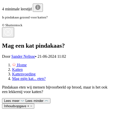
4 minimale leestijd
Is pindakaas gezond voor katten?
© Shutterstock
Mag een kat pindakaas?
Door
Sander Nelisse
•
21-06-2024 11:02
Home
Katten
Kattenvoeding
Mag mijn kat... eten?
Pindakaas eten wij mensen bijvoorbeeld op brood, maar is het ook
een lekkernij voor katten?
Lees meer
Lees minder
Inhoudsopgave
+
−