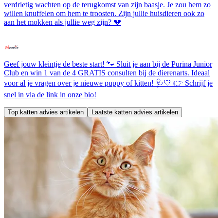
verdrietig wachten op de terugkomst van zijn baasje. Je zou hem zo
willen knuffelen om hem te troosten. Zijn jullie huisdieren ook zo
aan het mokken als jullie weg zijn? 💔
Geef jouw kleintje de beste start! 🐾 Sluit je aan bij de Purina Junior
Club en win 1 van de 4 GRATIS consulten bij de dierenarts. Ideaal
voor al je vragen over je nieuwe puppy of kitten! 🩺💛 👉 Schrijf je
snel in via de link in onze bio!
Top katten advies artikelen
Laatste katten advies artikelen