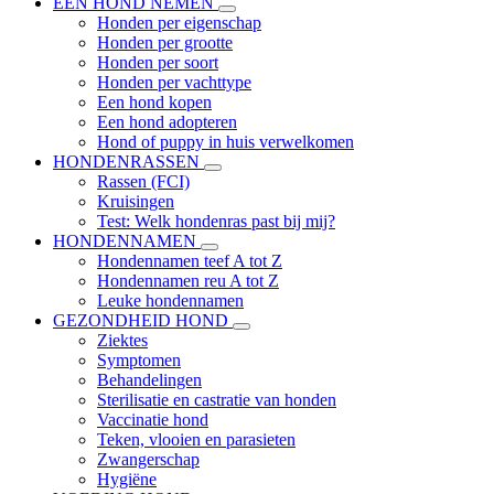
EEN HOND NEMEN
Honden per eigenschap
Honden per grootte
Honden per soort
Honden per vachttype
Een hond kopen
Een hond adopteren
Hond of puppy in huis verwelkomen
HONDENRASSEN
Rassen (FCI)
Kruisingen
Test: Welk hondenras past bij mij?
HONDENNAMEN
Hondennamen teef A tot Z
Hondennamen reu A tot Z
Leuke hondennamen
GEZONDHEID HOND
Ziektes
Symptomen
Behandelingen
Sterilisatie en castratie van honden
Vaccinatie hond
Teken, vlooien en parasieten
Zwangerschap
Hygiëne