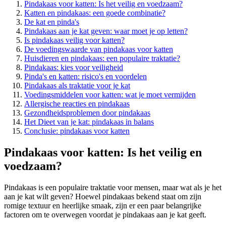
Pindakaas voor katten: Is het veilig en voedzaam?
Katten en pindakaas: een goede combinatie?
De kat en pinda's
Pindakaas aan je kat geven: waar moet je op letten?
Is pindakaas veilig voor katten?
De voedingswaarde van pindakaas voor katten
Huisdieren en pindakaas: een populaire traktatie?
Pindakaas: kies voor veiligheid
Pinda's en katten: risico's en voordelen
Pindakaas als traktatie voor je kat
Voedingsmiddelen voor katten: wat je moet vermijden
Allergische reacties en pindakaas
Gezondheidsproblemen door pindakaas
Het Dieet van je kat: pindakaas in balans
Conclusie: pindakaas voor katten
Pindakaas voor katten: Is het veilig en
voedzaam?
Pindakaas is een populaire traktatie voor mensen, maar wat als je het
aan je kat wilt geven? Hoewel pindakaas bekend staat om zijn
romige textuur en heerlijke smaak, zijn er een paar belangrijke
factoren om te overwegen voordat je pindakaas aan je kat geeft.