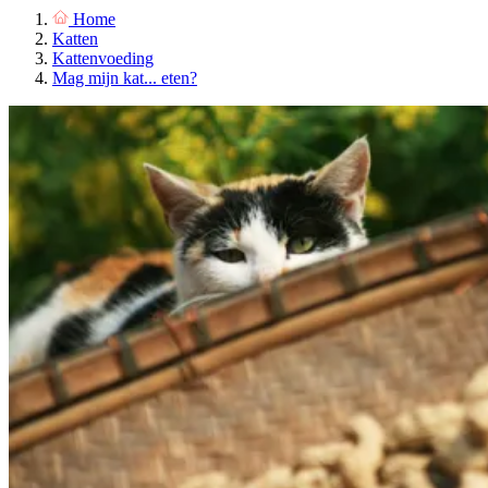
Home
Katten
Kattenvoeding
Mag mijn kat... eten?