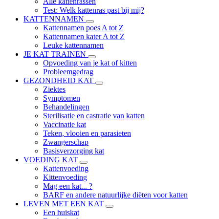
Alle kattenrassen
Test: Welk kattenras past bij mij?
KATTENNAMEN
Kattennamen poes A tot Z
Kattennamen kater A tot Z
Leuke kattennamen
JE KAT TRAINEN
Opvoeding van je kat of kitten
Probleemgedrag
GEZONDHEID KAT
Ziektes
Symptomen
Behandelingen
Sterilisatie en castratie van katten
Vaccinatie kat
Teken, vlooien en parasieten
Zwangerschap
Basisverzorging kat
VOEDING KAT
Kattenvoeding
Kittenvoeding
Mag een kat... ?
BARF en andere natuurlijke diëten voor katten
LEVEN MET EEN KAT
Een huiskat