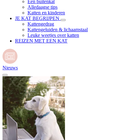
Een buitenkat
Alledaagse tips
Katten en kinderen
JE KAT BEGRIJPEN
Kattengedrag
Kattengeluiden & lichaamstaal
Leuke weetjes over katten
REIZEN MET EEN KAT
Nieuws