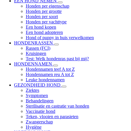
EEN HOND NEMEN
Honden per eigenschap
Honden per grootte
Honden per soort
Honden per vachttype
Een hond kopen
Een hond adopteren
Hond of puppy in huis verwelkomen
HONDENRASSEN
Rassen (FCI)
Kruisingen
Test: Welk hondenras past bij mij?
HONDENNAMEN
Hondennamen teef A tot Z
Hondennamen reu A tot Z
Leuke hondennamen
GEZONDHEID HOND
Ziektes
Symptomen
Behandelingen
Sterilisatie en castratie van honden
Vaccinatie hond
Teken, vlooien en parasieten
Zwangerschap
Hygiëne