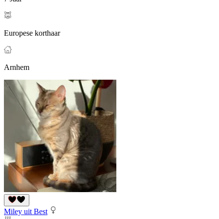
Europese korthaar
Arnhem
Miley uit Best