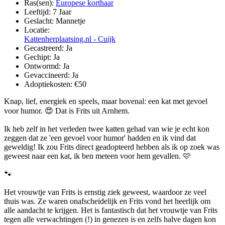
Ras(sen):
Europese korthaar
Leeftijd:
7 Jaar
Geslacht:
Mannetje
Locatie:
Kattenherplaatsing.nl - Cuijk
Gecastreerd:
Ja
Gechipt:
Ja
Ontwormd:
Ja
Gevaccineerd:
Ja
Adoptiekosten:
€50
Knap, lief, energiek en speels, maar bovenal: een kat met gevoel
voor humor. 😍 Dat is Frits uit Arnhem.
Ik heb zelf in het verleden twee katten gehad van wie je echt kon
zeggen dat ze 'een gevoel voor humor' hadden en ik vind dat
geweldig! Ik zou Frits direct geadopteerd hebben als ik op zoek was
geweest naar een kat, ik ben meteen voor hem gevallen. 🩷
🐾
Het vrouwtje van Frits is ernstig ziek geweest, waardoor ze veel
thuis was. Ze waren onafscheidelijk en Frits vond het heerlijk om
alle aandacht te krijgen. Het is fantastisch dat het vrouwtje van Frits
tegen alle verwachtingen (!) in genezen is en zelfs halve dagen kon