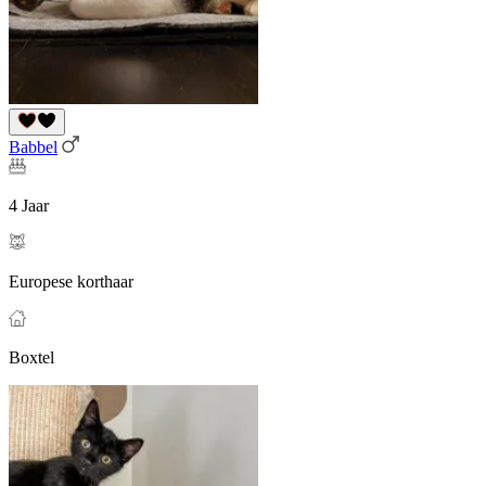
Babbel
4 Jaar
Europese korthaar
Boxtel