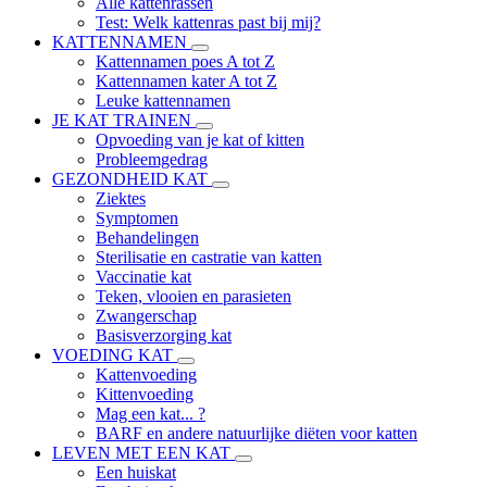
Alle kattenrassen
Test: Welk kattenras past bij mij?
KATTENNAMEN
Kattennamen poes A tot Z
Kattennamen kater A tot Z
Leuke kattennamen
JE KAT TRAINEN
Opvoeding van je kat of kitten
Probleemgedrag
GEZONDHEID KAT
Ziektes
Symptomen
Behandelingen
Sterilisatie en castratie van katten
Vaccinatie kat
Teken, vlooien en parasieten
Zwangerschap
Basisverzorging kat
VOEDING KAT
Kattenvoeding
Kittenvoeding
Mag een kat... ?
BARF en andere natuurlijke diëten voor katten
LEVEN MET EEN KAT
Een huiskat