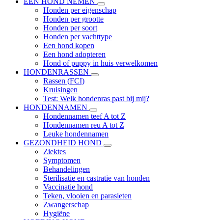
EEN HOND NEMEN
Honden per eigenschap
Honden per grootte
Honden per soort
Honden per vachttype
Een hond kopen
Een hond adopteren
Hond of puppy in huis verwelkomen
HONDENRASSEN
Rassen (FCI)
Kruisingen
Test: Welk hondenras past bij mij?
HONDENNAMEN
Hondennamen teef A tot Z
Hondennamen reu A tot Z
Leuke hondennamen
GEZONDHEID HOND
Ziektes
Symptomen
Behandelingen
Sterilisatie en castratie van honden
Vaccinatie hond
Teken, vlooien en parasieten
Zwangerschap
Hygiëne