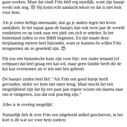
gaan werken. Maar dat vindt Frits héél erg moeilijk, want zijn baasje
werkt ook nog. 😢 Hij komt echt aandacht tekort en dat is niet leuk
voor hem.
Als je zoiets heftigs meemaakt, dan ga je anders tegen het leven
aankijken. In het najaar gaan de baasjes dan ook twee jaar de wereld
rondreizen en op zoek naar een plek om zich te settelen. In het
buitenland zullen ze een B&B beginnen. En dat maakt deze
herplaatsing meteen heel bijzonder, want ze kunnen én willen Frits
terugnemen als ze gesetteld zijn. 😍
Dit zou een fantastische kans zijn voor bijv. een ouder iemand (of
echtpaar) dat heel graag een kat wil, maar geen familie heeft die de
kat kan overnemen als er iets met hen gebeurt.
De baasjes zeiden heel lief: "Als Frits een goed huisje heeft
gevonden, stelen we hem niet meer terug. Maar mocht het een
mogelijkheid zijn dat hij een paar jaar ergens woont om daarna naar
ons te emigreren, zou dat ook prachtig zijn."
Alles is in overleg mogelijk!
Natuurlijk heb ik over Frits een uitgebreid artikel geschreven, in het
kort is dit wat we voor hem zoeken: