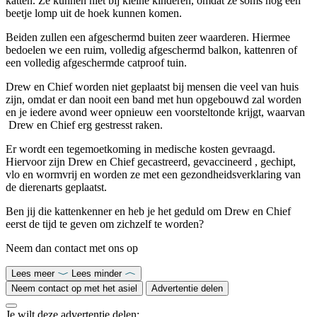
katten. Ze kunnen niet bij kleine kinderen, omdat ze soms nog een
beetje lomp uit de hoek kunnen komen.
Beiden zullen een afgeschermd buiten zeer waarderen. Hiermee
bedoelen we een ruim, volledig afgeschermd balkon, kattenren of
een volledig afgeschermde catproof tuin.
Drew en Chief worden niet geplaatst bij mensen die veel van huis
zijn, omdat er dan nooit een band met hun opgebouwd zal worden
en je iedere avond weer opnieuw een voorsteltonde krijgt, waarvan
Drew en Chief erg gestresst raken.
Er wordt een tegemoetkoming in medische kosten gevraagd.
Hiervoor zijn Drew en Chief gecastreerd, gevaccineerd , gechipt,
vlo en wormvrij en worden ze met een gezondheidsverklaring van
de dierenarts geplaatst.
Ben jij die kattenkenner en heb je het geduld om Drew en Chief
eerst de tijd te geven om zichzelf te worden?
Neem dan contact met ons op
Lees meer
Lees minder
Neem contact op met het asiel
Advertentie delen
Je wilt deze advertentie delen: