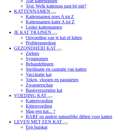
Alle kattenrassen
Test: Welk kattenras past bij mij?
KATTENNAMEN
Kattennamen poes A tot Z
Kattennamen kater A tot Z
Leuke kattennamen
JE KAT TRAINEN
Opvoeding van je kat of kitten
Probleemgedrag
GEZONDHEID KAT
Ziektes
Symptomen
Behandelingen
Sterilisatie en castratie van katten
Vaccinatie kat
Teken, vlooien en parasieten
Zwangerschap
Basisverzorging kat
VOEDING KAT
Kattenvoeding
Kittenvoeding
Mag een kat... ?
BARF en andere natuurlijke diëten voor katten
LEVEN MET EEN KAT
Een huiskat