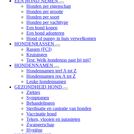
EEN HOND NEMEN
Honden per eigenschap
Honden per grootte
Honden per soort
Honden per vachttype
Een hond kopen
Een hond adopteren
Hond of puppy in huis verwelkomen
HONDENRASSEN
Rassen (FCI)
Kruisingen
Test: Welk hondenras past bij mij?
HONDENNAMEN
Hondennamen teef A tot Z
Hondennamen reu A tot Z
Leuke hondennamen
GEZONDHEID HOND
Ziektes
Symptomen
Behandelingen
Sterilisatie en castratie van honden
Vaccinatie hond
Teken, vlooien en parasieten
Zwangerschap
Hygiëne