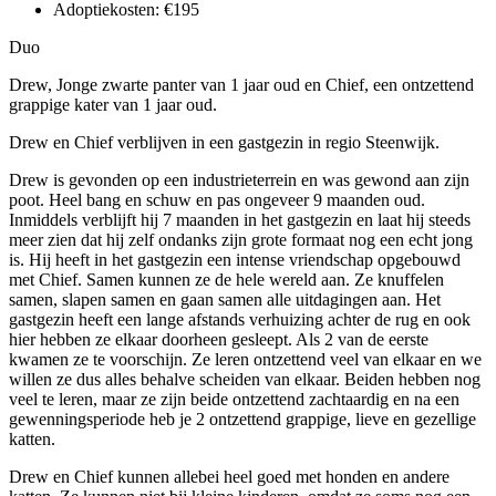
Adoptiekosten:
€195
Duo
Drew, Jonge zwarte panter van 1 jaar oud en Chief, een ontzettend
grappige kater van 1 jaar oud.
Drew en Chief verblijven in een gastgezin in regio Steenwijk.
Drew is gevonden op een industrieterrein en was gewond aan zijn
poot. Heel bang en schuw en pas ongeveer 9 maanden oud.
Inmiddels verblijft hij 7 maanden in het gastgezin en laat hij steeds
meer zien dat hij zelf ondanks zijn grote formaat nog een echt jong
is. Hij heeft in het gastgezin een intense vriendschap opgebouwd
met Chief. Samen kunnen ze de hele wereld aan. Ze knuffelen
samen, slapen samen en gaan samen alle uitdagingen aan. Het
gastgezin heeft een lange afstands verhuizing achter de rug en ook
hier hebben ze elkaar doorheen gesleept. Als 2 van de eerste
kwamen ze te voorschijn. Ze leren ontzettend veel van elkaar en we
willen ze dus alles behalve scheiden van elkaar. Beiden hebben nog
veel te leren, maar ze zijn beide ontzettend zachtaardig en na een
gewenningsperiode heb je 2 ontzettend grappige, lieve en gezellige
katten.
Drew en Chief kunnen allebei heel goed met honden en andere