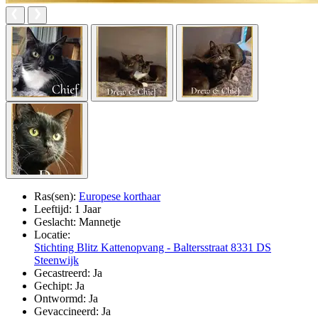
Ras(sen):
Europese korthaar
Leeftijd:
1 Jaar
Geslacht:
Mannetje
Locatie:
Stichting Blitz Kattenopvang - Baltersstraat 8331 DS
Steenwijk
Gecastreerd:
Ja
Gechipt:
Ja
Ontwormd:
Ja
Gevaccineerd:
Ja