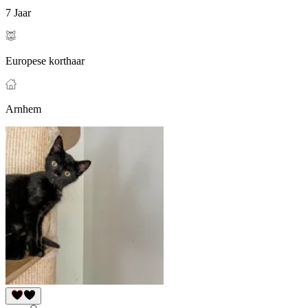
7 Jaar
Europese korthaar
Arnhem