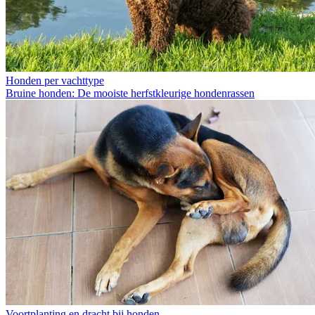
Honden per vachttype
Bruine honden: De mooiste herfstkleurige hondenrassen
Voortplanting en dracht bij honden