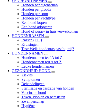
EEN HOND NEMEN
Honden per eigenschap
Honden per grootte
Honden per soort
Honden per vachttype
Een hond kopen
Een hond adopteren
Hond of puppy in huis verwelkomen
HONDENRASSEN
Rassen (FCI)
Kruisingen
Test: Welk hondenras past bij mij?
HONDENNAMEN
Hondennamen teef A tot Z
Hondennamen reu A tot Z
Leuke hondennamen
GEZONDHEID HOND
Ziektes
Symptomen
Behandelingen
Sterilisatie en castratie van honden
Vaccinatie hond
Teken, vlooien en parasieten
Zwangerschap
Hygiëne