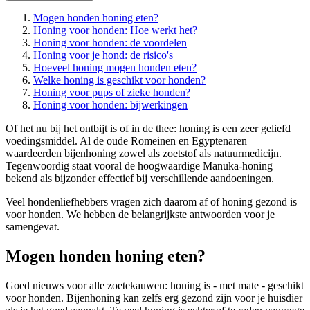
Mogen honden honing eten?
Honing voor honden: Hoe werkt het?
Honing voor honden: de voordelen
Honing voor je hond: de risico's
Hoeveel honing mogen honden eten?
Welke honing is geschikt voor honden?
Honing voor pups of zieke honden?
Honing voor honden: bijwerkingen
Of het nu bij het ontbijt is of in de thee: honing is een zeer geliefd
voedingsmiddel. Al de oude Romeinen en Egyptenaren
waardeerden bijenhoning zowel als zoetstof als natuurmedicijn.
Tegenwoordig staat vooral de hoogwaardige Manuka-honing
bekend als bijzonder effectief bij verschillende aandoeningen.
Veel hondenliefhebbers vragen zich daarom af of honing gezond is
voor honden. We hebben de belangrijkste antwoorden voor je
samengevat.
Mogen honden honing eten?
Goed nieuws voor alle zoetekauwen: honing is - met mate - geschikt
voor honden. Bijenhoning kan zelfs erg gezond zijn voor je huisdier