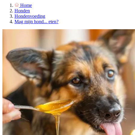
Home
Honden
Hondenvoeding
Mag mijn hond... eten?