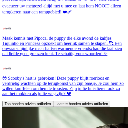
evacueer uw metgezel altijd met u mee en laat hem NOOIT alleen
terugkeren naar een rampgebied! ❤️‍🩹
Maak kennis met Pipoca, de puppy die elke avond de kalfjes
Tiquinho en Princesa opzoekt om heerlijk samen te slapen. 🥰 Een
onwaarschijnlijke maar hartverwarmende vriendschap die laat zien
dat liefde geen grenzen kent. Te schattig voor woorden! ✨
🥹 Scooby's hart is gebroken! Deze puppy blijft roerloos en
verdrietig wachten op de terugkomst van zijn baasje. Je zou hem zo
willen knuffelen om hem te troosten. Zijn jullie huisdieren ook zo
aan het mokken als jullie weg zijn? 💔
Top honden advies artikelen
Laatste honden advies artikelen