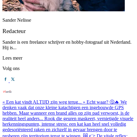
Sander Nelisse
Redacteur
Sander is een freelance schrijver en hobby-fotograaf uit Nederland.
Hij is...
Lees meer
Volg ons
« Een kat vindt ALTIJD zijn weg terug... » Echt waar? 🤔🔥 We
denken vaak dat onze kleine katachtigen een ingebouwde GPS
hebben. Maar wanneer een brand alles op zijn pad verwoest, is de
realiteit heel anders... Rook die geuren maskeert, vernietigde visuele
herkenningspunten, intense stress: een kat kan heel snel volledig
gedesoriënteerd raken en zichzelf in gevaar brengen door te
proberen zijn territorium terug te winnen. 😿 👉 De vitale reflex: