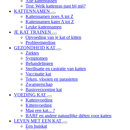
Alle kattenrassen
Test: Welk kattenras past bij mij?
KATTENNAMEN
Kattennamen poes A tot Z
Kattennamen kater A tot Z
Leuke kattennamen
JE KAT TRAINEN
Opvoeding van je kat of kitten
Probleemgedrag
GEZONDHEID KAT
Ziektes
Symptomen
Behandelingen
Sterilisatie en castratie van katten
Vaccinatie kat
Teken, vlooien en parasieten
Zwangerschap
Basisverzorging kat
VOEDING KAT
Kattenvoeding
Kittenvoeding
Mag een kat... ?
BARF en andere natuurlijke diëten voor katten
LEVEN MET EEN KAT
Een huiskat