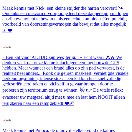
Maak kennis met Nick, een kleine strijder die harten verovert! 🐾
Ondanks een misvormd voorpootje leert deze dappere pup nu lopen
en zijn evenwicht te bewaren als een echte kampioen. Een prachtig
voorbeeld van doorzettingsvermogen dat bewijst dat alles mogelijk
is. ❤️
« Een kat vindt ALTIJD zijn weg terug... » Echt waar? 🤔🔥 We
denken vaak dat onze kleine katachtigen een ingebouwde GPS
hebben. Maar wanneer een brand alles op zijn pad verwoest, is de
realiteit heel anders... Rook die geuren maskeert, vernietigde visuele
herkenningspunten, intense stress: een kat kan heel snel volledig
gedesoriënteerd raken en zichzelf in gevaar brengen door te
proberen zijn territorium terug te winnen. 😿 👉 De vitale reflex:
evacueer uw metgezel altijd met u mee en laat hem NOOIT alleen
terugkeren naar een rampgebied! ❤️‍🩹
Maak kennis met Pipoca, de puppy die elke avond de kalfjes