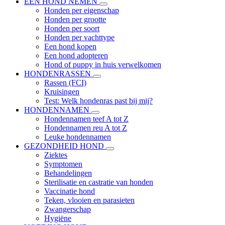
EEN HOND NEMEN
Honden per eigenschap
Honden per grootte
Honden per soort
Honden per vachttype
Een hond kopen
Een hond adopteren
Hond of puppy in huis verwelkomen
HONDENRASSEN
Rassen (FCI)
Kruisingen
Test: Welk hondenras past bij mij?
HONDENNAMEN
Hondennamen teef A tot Z
Hondennamen reu A tot Z
Leuke hondennamen
GEZONDHEID HOND
Ziektes
Symptomen
Behandelingen
Sterilisatie en castratie van honden
Vaccinatie hond
Teken, vlooien en parasieten
Zwangerschap
Hygiëne