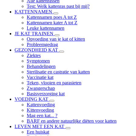
Alle kattenrassen
Test: Welk kattenras past bij mij?
KATTENNAMEN
Kattennamen poes A tot Z
Kattennamen kater A tot Z
Leuke kattennamen
JE KAT TRAINEN
Opvoeding van je kat of kitten
Probleemgedrag
GEZONDHEID KAT
Ziektes
Symptomen
Behandelingen
Sterilisatie en castratie van katten
Vaccinatie kat
Teken, vlooien en parasieten
Zwangerschap
Basisverzorging kat
VOEDING KAT
Kattenvoeding
Kittenvoeding
Mag een kat... ?
BARF en andere natuurlijke diëten voor katten
LEVEN MET EEN KAT
Een huiskat