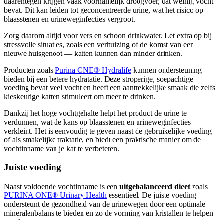
daarentegen krijgen vaak voornamelijk droogvoer, dat weinig vocht
bevat. Dit kan leiden tot geconcentreerde urine, wat het risico op
blaasstenen en urineweginfecties vergroot.
Zorg daarom altijd voor vers en schoon drinkwater. Let extra op bij
stressvolle situaties, zoals een verhuizing of de komst van een
nieuwe huisgenoot — katten kunnen dan minder drinken.
Producten zoals
Purina ONE® Hydralife
kunnen ondersteuning
bieden bij een betere hydratatie. Deze stroperige, soepachtige
voeding bevat veel vocht en heeft een aantrekkelijke smaak die zelfs
kieskeurige katten stimuleert om meer te drinken.
Dankzij het hoge vochtgehalte helpt het product de urine te
verdunnen, wat de kans op blaasstenen en urineweginfecties
verkleint. Het is eenvoudig te geven naast de gebruikelijke voeding
of als smakelijke traktatie, en biedt een praktische manier om de
vochtinname van je kat te verbeteren.
Juiste voeding
Naast voldoende vochtinname is een
uitgebalanceerd dieet
zoals
PURINA ONE® Urinary Health
essentieel. De juiste voeding
ondersteunt de gezondheid van de urinewegen door een optimale
mineralenbalans te bieden en zo de vorming van kristallen te helpen