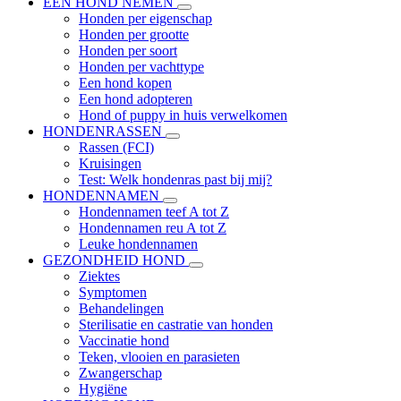
EEN HOND NEMEN
Honden per eigenschap
Honden per grootte
Honden per soort
Honden per vachttype
Een hond kopen
Een hond adopteren
Hond of puppy in huis verwelkomen
HONDENRASSEN
Rassen (FCI)
Kruisingen
Test: Welk hondenras past bij mij?
HONDENNAMEN
Hondennamen teef A tot Z
Hondennamen reu A tot Z
Leuke hondennamen
GEZONDHEID HOND
Ziektes
Symptomen
Behandelingen
Sterilisatie en castratie van honden
Vaccinatie hond
Teken, vlooien en parasieten
Zwangerschap
Hygiëne