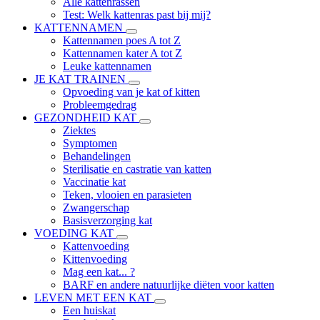
Alle kattenrassen
Test: Welk kattenras past bij mij?
KATTENNAMEN
Kattennamen poes A tot Z
Kattennamen kater A tot Z
Leuke kattennamen
JE KAT TRAINEN
Opvoeding van je kat of kitten
Probleemgedrag
GEZONDHEID KAT
Ziektes
Symptomen
Behandelingen
Sterilisatie en castratie van katten
Vaccinatie kat
Teken, vlooien en parasieten
Zwangerschap
Basisverzorging kat
VOEDING KAT
Kattenvoeding
Kittenvoeding
Mag een kat... ?
BARF en andere natuurlijke diëten voor katten
LEVEN MET EEN KAT
Een huiskat