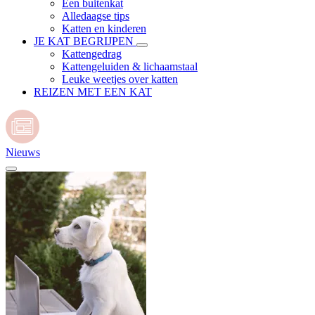
Een buitenkat
Alledaagse tips
Katten en kinderen
JE KAT BEGRIJPEN
Kattengedrag
Kattengeluiden & lichaamstaal
Leuke weetjes over katten
REIZEN MET EEN KAT
Nieuws