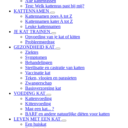
Alle kattenrassen
Test: Welk kattenras past bij mij?
KATTENNAMEN
Kattennamen poes A tot Z
Kattennamen kater A tot Z
Leuke kattennamen
JE KAT TRAINEN
Opvoeding van je kat of kitten
Probleemgedrag
GEZONDHEID KAT
Ziektes
Symptomen
Behandelingen
Sterilisatie en castratie van katten
Vaccinatie kat
Teken, vlooien en parasieten
Zwangerschap
Basisverzorging kat
VOEDING KAT
Kattenvoeding
Kittenvoeding
Mag een kat... ?
BARF en andere natuurlijke diëten voor katten
LEVEN MET EEN KAT
Een huiskat