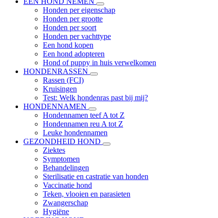
EEN HOND NEMEN
Honden per eigenschap
Honden per grootte
Honden per soort
Honden per vachttype
Een hond kopen
Een hond adopteren
Hond of puppy in huis verwelkomen
HONDENRASSEN
Rassen (FCI)
Kruisingen
Test: Welk hondenras past bij mij?
HONDENNAMEN
Hondennamen teef A tot Z
Hondennamen reu A tot Z
Leuke hondennamen
GEZONDHEID HOND
Ziektes
Symptomen
Behandelingen
Sterilisatie en castratie van honden
Vaccinatie hond
Teken, vlooien en parasieten
Zwangerschap
Hygiëne