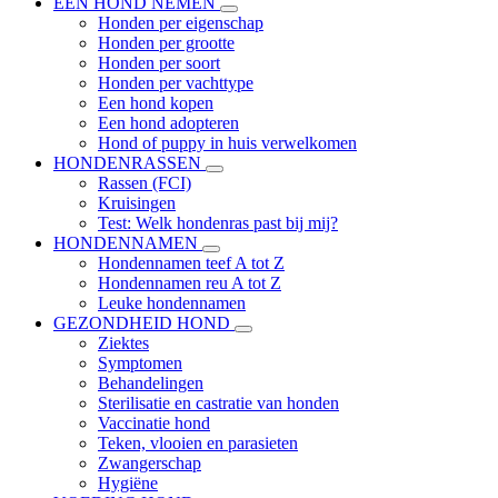
EEN HOND NEMEN
Honden per eigenschap
Honden per grootte
Honden per soort
Honden per vachttype
Een hond kopen
Een hond adopteren
Hond of puppy in huis verwelkomen
HONDENRASSEN
Rassen (FCI)
Kruisingen
Test: Welk hondenras past bij mij?
HONDENNAMEN
Hondennamen teef A tot Z
Hondennamen reu A tot Z
Leuke hondennamen
GEZONDHEID HOND
Ziektes
Symptomen
Behandelingen
Sterilisatie en castratie van honden
Vaccinatie hond
Teken, vlooien en parasieten
Zwangerschap
Hygiëne