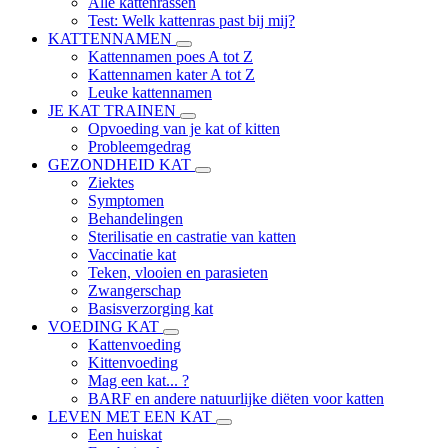
Alle kattenrassen
Test: Welk kattenras past bij mij?
KATTENNAMEN
Kattennamen poes A tot Z
Kattennamen kater A tot Z
Leuke kattennamen
JE KAT TRAINEN
Opvoeding van je kat of kitten
Probleemgedrag
GEZONDHEID KAT
Ziektes
Symptomen
Behandelingen
Sterilisatie en castratie van katten
Vaccinatie kat
Teken, vlooien en parasieten
Zwangerschap
Basisverzorging kat
VOEDING KAT
Kattenvoeding
Kittenvoeding
Mag een kat... ?
BARF en andere natuurlijke diëten voor katten
LEVEN MET EEN KAT
Een huiskat