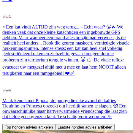
« Een kat vindt ALTIJD zijn weg terug... » Echt waar? 🤔🔥 We
denken vaak dat onze kleine katachtigen een ingebouwde GPS
hebben. Maar wanneer een brand alles op zijn pad verwoest, is de
realiteit heel anders... Rook die geuren maskeert, vernietigde visuele
herkenningspunten, intense stress: een kat kan heel snel volledig
gedesoriënteerd raken en zichzelf in gevaar brengen door te
proberen zijn territorium terug te winnen. 😿 👉 De vitale reflex:
evacueer uw metgezel altijd met u mee en laat hem NOOIT alleen
terugkeren naar een rampgebied! ❤️‍🩹
Maak kennis met Pipoca, de puppy die elke avond de kalfjes
Tiquinho en Princesa opzoekt om heerlijk samen te slapen. 🥰 Een
onwaarschijnlijke maar hartverwarmende vriendschap die laat zien
dat liefde geen grenzen kent. Te schattig voor woorden! ✨
Top honden advies artikelen
Laatste honden advies artikelen