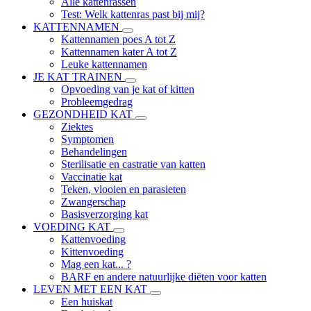
Alle kattenrassen
Test: Welk kattenras past bij mij?
KATTENNAMEN
Kattennamen poes A tot Z
Kattennamen kater A tot Z
Leuke kattennamen
JE KAT TRAINEN
Opvoeding van je kat of kitten
Probleemgedrag
GEZONDHEID KAT
Ziektes
Symptomen
Behandelingen
Sterilisatie en castratie van katten
Vaccinatie kat
Teken, vlooien en parasieten
Zwangerschap
Basisverzorging kat
VOEDING KAT
Kattenvoeding
Kittenvoeding
Mag een kat... ?
BARF en andere natuurlijke diëten voor katten
LEVEN MET EEN KAT
Een huiskat