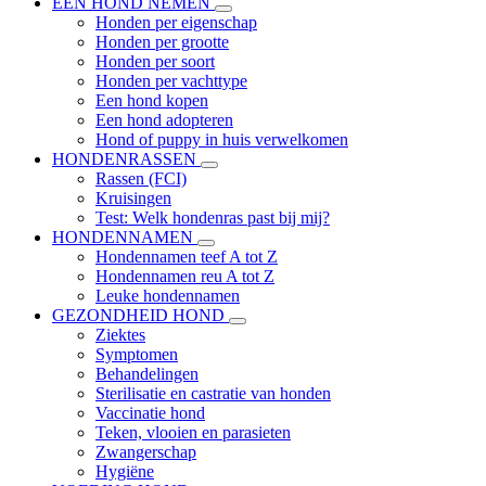
EEN HOND NEMEN
Honden per eigenschap
Honden per grootte
Honden per soort
Honden per vachttype
Een hond kopen
Een hond adopteren
Hond of puppy in huis verwelkomen
HONDENRASSEN
Rassen (FCI)
Kruisingen
Test: Welk hondenras past bij mij?
HONDENNAMEN
Hondennamen teef A tot Z
Hondennamen reu A tot Z
Leuke hondennamen
GEZONDHEID HOND
Ziektes
Symptomen
Behandelingen
Sterilisatie en castratie van honden
Vaccinatie hond
Teken, vlooien en parasieten
Zwangerschap
Hygiëne