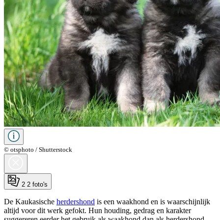
© otsphoto / Shutterstock
2
2 foto's
De Kaukasische
herdershond
is een waakhond en is waarschijnlijk
altijd voor dit werk gefokt. Hun houding, gedrag en karakter
suggereren eerder het gebruik als waakhond dan als herdershond,