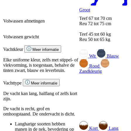
Groot
Teef
67 tot 70 cm
Volwassen afmetingen
Reu
72 tot 75 cm
Teef
45 tot 60 kg
Volwassen gewicht
Reu
50 tot 65 kg
Vachtkleur
Meer informatie
Wit
Blauw
Elke uniforme kleur, zelfs met stippel- of
vlekvorming, is toegestaan, behalve de
Rood
tinten zwart, blauw en leverbruin.
Zandkleurig
Vachttype
Meer informatie
De vacht kan lang, halflang of zelfs kort
zijn.
De vacht is recht, grof en
omhoogstaand. De ondervacht is dicht.
Langharige soorten hebben
Kort
Lang
manen in de nek, bevedering op