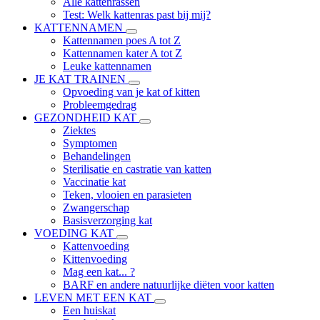
Alle kattenrassen
Test: Welk kattenras past bij mij?
KATTENNAMEN
Kattennamen poes A tot Z
Kattennamen kater A tot Z
Leuke kattennamen
JE KAT TRAINEN
Opvoeding van je kat of kitten
Probleemgedrag
GEZONDHEID KAT
Ziektes
Symptomen
Behandelingen
Sterilisatie en castratie van katten
Vaccinatie kat
Teken, vlooien en parasieten
Zwangerschap
Basisverzorging kat
VOEDING KAT
Kattenvoeding
Kittenvoeding
Mag een kat... ?
BARF en andere natuurlijke diëten voor katten
LEVEN MET EEN KAT
Een huiskat