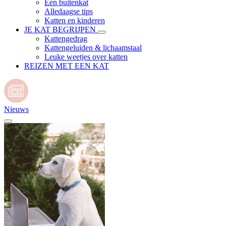
Een buitenkat
Alledaagse tips
Katten en kinderen
JE KAT BEGRIJPEN
Kattengedrag
Kattengeluiden & lichaamstaal
Leuke weetjes over katten
REIZEN MET EEN KAT
Nieuws