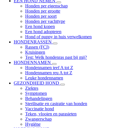
EEN HOND NEMEN
Honden per eigenschap
Honden per grootte
Honden per soort
Honden per vachttype
Een hond kopen
Een hond adopteren
Hond of puppy in huis verwelkomen
HONDENRASSEN
Rassen (FCI)
Kruisingen
Test: Welk hondenras past bij mij?
HONDENNAMEN
Hondennamen teef A tot Z
Hondennamen reu A tot Z
Leuke hondennamen
GEZONDHEID HOND
Ziektes
Symptomen
Behandelingen
Sterilisatie en castratie van honden
Vaccinatie hond
Teken, vlooien en parasieten
Zwangerschap
Hygiëne