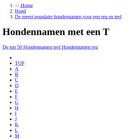
Home
Hond
De meest populaire hondennamen voor een reu en teef
Hondennamen met een T
De top 50
Hondennamen teef
Hondennamen reu
TOP
A
B
C
D
E
F
G
H
I
J
K
L
M