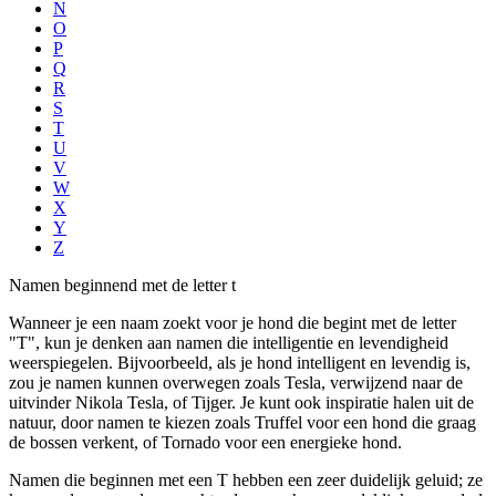
N
O
P
Q
R
S
T
U
V
W
X
Y
Z
Namen beginnend met de letter t
Wanneer je een naam zoekt voor je hond die begint met de letter
"T", kun je denken aan namen die intelligentie en levendigheid
weerspiegelen. Bijvoorbeeld, als je hond intelligent en levendig is,
zou je namen kunnen overwegen zoals Tesla, verwijzend naar de
uitvinder Nikola Tesla, of Tijger. Je kunt ook inspiratie halen uit de
natuur, door namen te kiezen zoals Truffel voor een hond die graag
de bossen verkent, of Tornado voor een energieke hond.
Namen die beginnen met een T hebben een zeer duidelijk geluid; ze