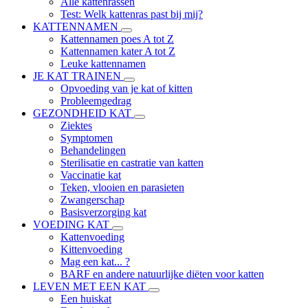
Alle kattenrassen
Test: Welk kattenras past bij mij?
KATTENNAMEN
Kattennamen poes A tot Z
Kattennamen kater A tot Z
Leuke kattennamen
JE KAT TRAINEN
Opvoeding van je kat of kitten
Probleemgedrag
GEZONDHEID KAT
Ziektes
Symptomen
Behandelingen
Sterilisatie en castratie van katten
Vaccinatie kat
Teken, vlooien en parasieten
Zwangerschap
Basisverzorging kat
VOEDING KAT
Kattenvoeding
Kittenvoeding
Mag een kat... ?
BARF en andere natuurlijke diëten voor katten
LEVEN MET EEN KAT
Een huiskat