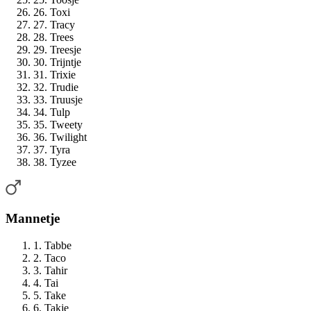
26. Toxi
27. Tracy
28. Trees
29. Treesje
30. Trijntje
31. Trixie
32. Trudie
33. Truusje
34. Tulp
35. Tweety
36. Twilight
37. Tyra
38. Tyzee
Mannetje
1. Tabbe
2. Taco
3. Tahir
4. Tai
5. Take
6. Takje