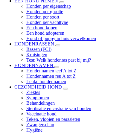
EEN HOND NEMEN
Honden per eigenschap
Honden per grootte
Honden per soort
Honden per vachttype
Een hond kopen
Een hond adopteren
Hond of puppy in huis verwelkomen
HONDENRASSEN
Rassen (FCI)
Kruisingen
Test: Welk hondenras past bij mij?
HONDENNAMEN
Hondennamen teef A tot Z
Hondennamen reu A tot Z
Leuke hondennamen
GEZONDHEID HOND
Ziektes
Symptomen
Behandelingen
Sterilisatie en castratie van honden
Vaccinatie hond
Teken, vlooien en parasieten
Zwangerschap
Hygiëne