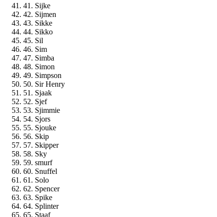
41. Sijke
42. Sijmen
43. Sikke
44. Sikko
45. Sil
46. Sim
47. Simba
48. Simon
49. Simpson
50. Sir Henry
51. Sjaak
52. Sjef
53. Sjimmie
54. Sjors
55. Sjouke
56. Skip
57. Skipper
58. Sky
59. smurf
60. Snuffel
61. Solo
62. Spencer
63. Spike
64. Splinter
65. Staaf