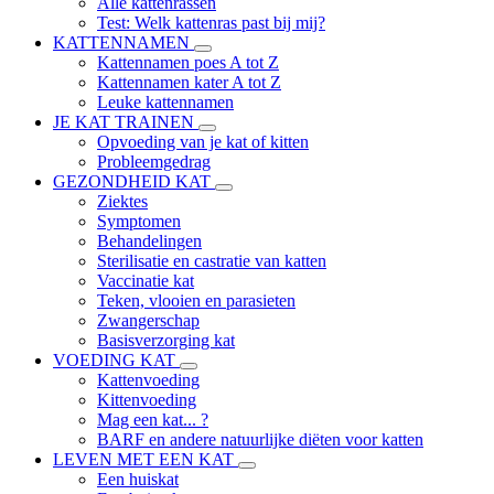
Alle kattenrassen
Test: Welk kattenras past bij mij?
KATTENNAMEN
Kattennamen poes A tot Z
Kattennamen kater A tot Z
Leuke kattennamen
JE KAT TRAINEN
Opvoeding van je kat of kitten
Probleemgedrag
GEZONDHEID KAT
Ziektes
Symptomen
Behandelingen
Sterilisatie en castratie van katten
Vaccinatie kat
Teken, vlooien en parasieten
Zwangerschap
Basisverzorging kat
VOEDING KAT
Kattenvoeding
Kittenvoeding
Mag een kat... ?
BARF en andere natuurlijke diëten voor katten
LEVEN MET EEN KAT
Een huiskat