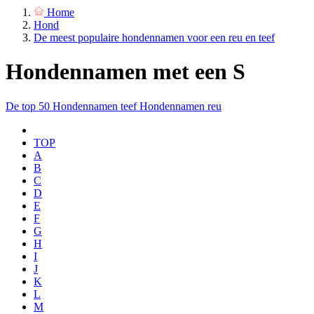
Home
Hond
De meest populaire hondennamen voor een reu en teef
Hondennamen met een S
De top 50
Hondennamen teef
Hondennamen reu
TOP
A
B
C
D
E
F
G
H
I
J
K
L
M