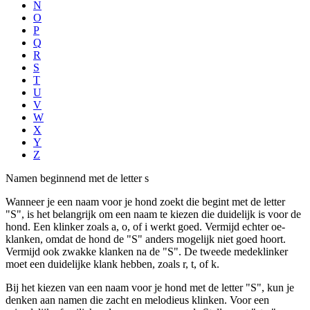
N
O
P
Q
R
S
T
U
V
W
X
Y
Z
Namen beginnend met de letter s
Wanneer je een naam voor je hond zoekt die begint met de letter
"S", is het belangrijk om een naam te kiezen die duidelijk is voor de
hond. Een klinker zoals a, o, of i werkt goed. Vermijd echter oe-
klanken, omdat de hond de "S" anders mogelijk niet goed hoort.
Vermijd ook zwakke klanken na de "S". De tweede medeklinker
moet een duidelijke klank hebben, zoals r, t, of k.
Bij het kiezen van een naam voor je hond met de letter "S", kun je
denken aan namen die zacht en melodieus klinken. Voor een