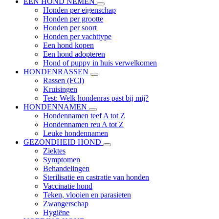
EEN HOND NEMEN
Honden per eigenschap
Honden per grootte
Honden per soort
Honden per vachttype
Een hond kopen
Een hond adopteren
Hond of puppy in huis verwelkomen
HONDENRASSEN
Rassen (FCI)
Kruisingen
Test: Welk hondenras past bij mij?
HONDENNAMEN
Hondennamen teef A tot Z
Hondennamen reu A tot Z
Leuke hondennamen
GEZONDHEID HOND
Ziektes
Symptomen
Behandelingen
Sterilisatie en castratie van honden
Vaccinatie hond
Teken, vlooien en parasieten
Zwangerschap
Hygiëne