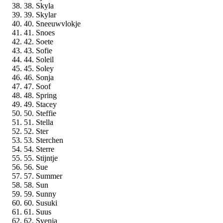
38. Skyla
39. Skylar
40. Sneeuwvlokje
41. Snoes
42. Soete
43. Sofie
44. Soleil
45. Soley
46. Sonja
47. Soof
48. Spring
49. Stacey
50. Steffie
51. Stella
52. Ster
53. Sterchen
54. Sterre
55. Stijntje
56. Sue
57. Summer
58. Sun
59. Sunny
60. Susuki
61. Suus
62. Svenja