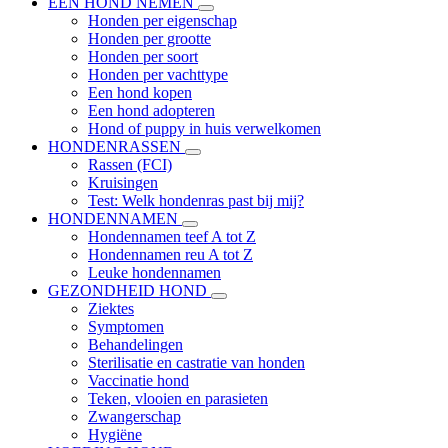
EEN HOND NEMEN
Honden per eigenschap
Honden per grootte
Honden per soort
Honden per vachttype
Een hond kopen
Een hond adopteren
Hond of puppy in huis verwelkomen
HONDENRASSEN
Rassen (FCI)
Kruisingen
Test: Welk hondenras past bij mij?
HONDENNAMEN
Hondennamen teef A tot Z
Hondennamen reu A tot Z
Leuke hondennamen
GEZONDHEID HOND
Ziektes
Symptomen
Behandelingen
Sterilisatie en castratie van honden
Vaccinatie hond
Teken, vlooien en parasieten
Zwangerschap
Hygiëne