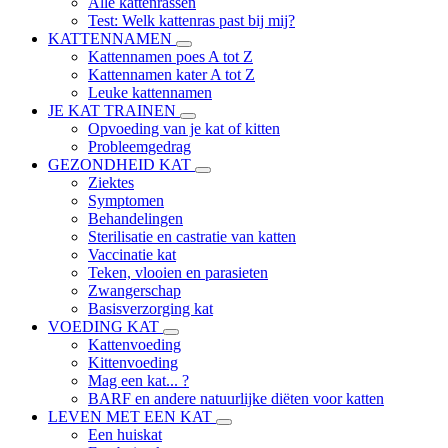
Alle kattenrassen
Test: Welk kattenras past bij mij?
KATTENNAMEN
Kattennamen poes A tot Z
Kattennamen kater A tot Z
Leuke kattennamen
JE KAT TRAINEN
Opvoeding van je kat of kitten
Probleemgedrag
GEZONDHEID KAT
Ziektes
Symptomen
Behandelingen
Sterilisatie en castratie van katten
Vaccinatie kat
Teken, vlooien en parasieten
Zwangerschap
Basisverzorging kat
VOEDING KAT
Kattenvoeding
Kittenvoeding
Mag een kat... ?
BARF en andere natuurlijke diëten voor katten
LEVEN MET EEN KAT
Een huiskat