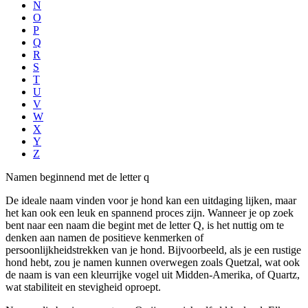
N
O
P
Q
R
S
T
U
V
W
X
Y
Z
Namen beginnend met de letter q
De ideale naam vinden voor je hond kan een uitdaging lijken, maar
het kan ook een leuk en spannend proces zijn. Wanneer je op zoek
bent naar een naam die begint met de letter Q, is het nuttig om te
denken aan namen de positieve kenmerken of
persoonlijkheidstrekken van je hond. Bijvoorbeeld, als je een rustige
hond hebt, zou je namen kunnen overwegen zoals Quetzal, wat ook
de naam is van een kleurrijke vogel uit Midden-Amerika, of Quartz,
wat stabiliteit en stevigheid oproept.