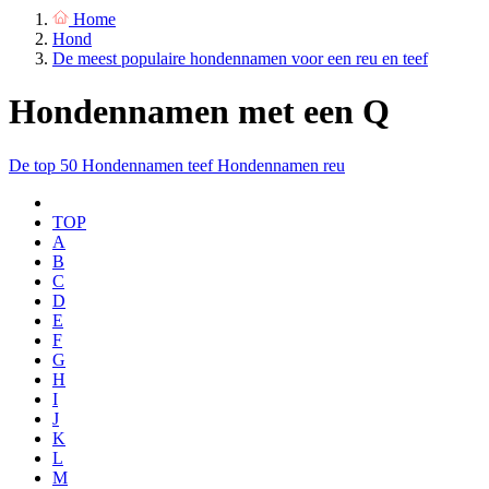
Home
Hond
De meest populaire hondennamen voor een reu en teef
Hondennamen met een Q
De top 50
Hondennamen teef
Hondennamen reu
TOP
A
B
C
D
E
F
G
H
I
J
K
L
M