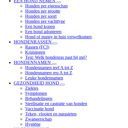
EEN HOND NEMEN
Honden per eigenschap
Honden per grootte
Honden per soort
Honden per vachttype
Een hond kopen
Een hond adopteren
Hond of puppy in huis verwelkomen
HONDENRASSEN
Rassen (FCI)
Kruisingen
Test: Welk hondenras past bij mij?
HONDENNAMEN
Hondennamen teef A tot Z
Hondennamen reu A tot Z
Leuke hondennamen
GEZONDHEID HOND
Ziektes
Symptomen
Behandelingen
Sterilisatie en castratie van honden
Vaccinatie hond
Teken, vlooien en parasieten
Zwangerschap
Hygiëne