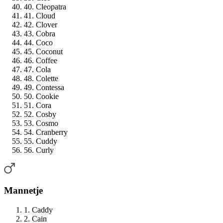
40. Cleopatra
41. Cloud
42. Clover
43. Cobra
44. Coco
45. Coconut
46. Coffee
47. Cola
48. Colette
49. Contessa
50. Cookie
51. Cora
52. Cosby
53. Cosmo
54. Cranberry
55. Cuddy
56. Curly
Mannetje
1. Caddy
2. Cain