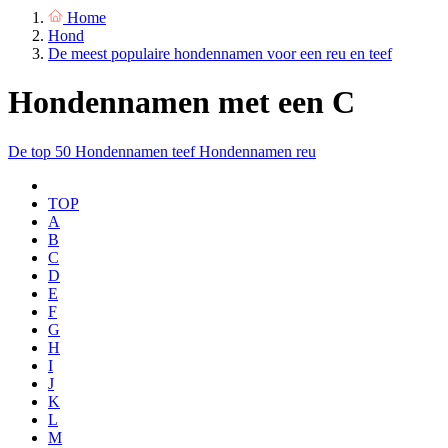
Home
Hond
De meest populaire hondennamen voor een reu en teef
Hondennamen met een C
De top 50
Hondennamen teef
Hondennamen reu
TOP
A
B
C
D
E
F
G
H
I
J
K
L
M