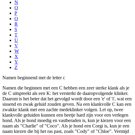
N
O
P
Q
R
S
T
U
V
W
X
Y
Z
Namen beginnend met de letter c
Namen die beginnen met een C hebben een zeer sterke klank als je
de C uitspreekt als een K: het versterkt de daaropvolgende klinker.
Daarom is het beter dat het gevolgd wordt door een 'e' of 'i', wat een
sissend en zwak geluid zouden geven. Na een klankvolle C kan een
zwakke klank met een zachte medeklinker volgen. Let op, twee
klankvolle geluiden kunnen een beetje hard zijn voor een verlegen
hond. Als je hond moedig en vastberaden is, kun je kiezen voor een
naam als "Charlie" of "Coco". Als je hond een Corgi is, kun je een
naam kiezen die bij het ras past, zoals "Cody" of "Chloe". Vermijd