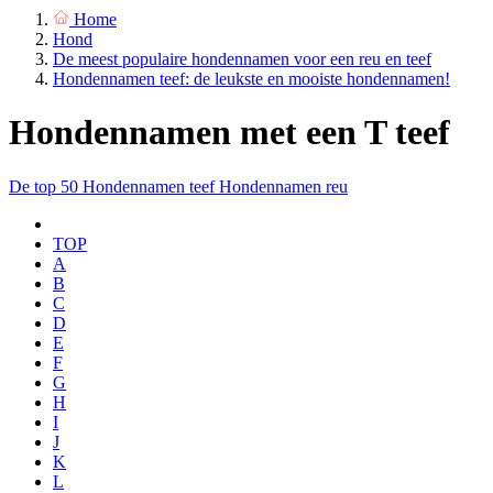
Home
Hond
De meest populaire hondennamen voor een reu en teef
Hondennamen teef: de leukste en mooiste hondennamen!
Hondennamen met een T teef
De top 50
Hondennamen teef
Hondennamen reu
TOP
A
B
C
D
E
F
G
H
I
J
K
L