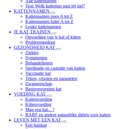
Alle kattenrassen
Test: Welk kattenras past bij mij?
KATTENNAMEN
Kattennamen poes A tot Z
Kattennamen kater A tot Z
Leuke kattennamen
JE KAT TRAINEN
Opvoeding van je kat of kitten
Probleemgedrag
GEZONDHEID KAT
Ziektes
Symptomen
Behandelingen
Sterilisatie en castratie van katten
Vaccinatie kat
Teken, vlooien en parasieten
Zwangerschap
Basisverzorging kat
VOEDING KAT
Kattenvoeding
Kittenvoeding
Mag een kat... ?
BARF en andere natuurlijke diëten voor katten
LEVEN MET EEN KAT
Een huiskat