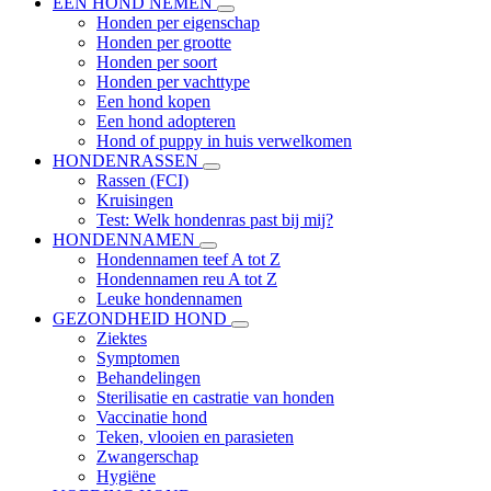
EEN HOND NEMEN
Honden per eigenschap
Honden per grootte
Honden per soort
Honden per vachttype
Een hond kopen
Een hond adopteren
Hond of puppy in huis verwelkomen
HONDENRASSEN
Rassen (FCI)
Kruisingen
Test: Welk hondenras past bij mij?
HONDENNAMEN
Hondennamen teef A tot Z
Hondennamen reu A tot Z
Leuke hondennamen
GEZONDHEID HOND
Ziektes
Symptomen
Behandelingen
Sterilisatie en castratie van honden
Vaccinatie hond
Teken, vlooien en parasieten
Zwangerschap
Hygiëne