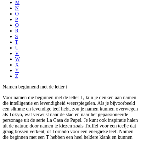
M
N
O
P
Q
R
S
T
U
V
W
X
Y
Z
Namen beginnend met de letter t
Voor namen die beginnen met de letter T, kun je denken aan namen
die intelligentie en levendigheid weerspiegelen. Als je bijvoorbeeld
een slimme en levendige teef hebt, zou je namen kunnen overwegen
als Tokyo, wat verwijst naar de stad en naar het gepassioneerde
personage uit de serie La Casa de Papel. Je kunt ook inspiratie halen
uit de natuur, door namen te kiezen zoals Truffel voor een teefje dat
graag bossen verkent, of Tornado voor een energieke teef. Namen
die beginnen met een T hebben een heel heldere klank en kunnen