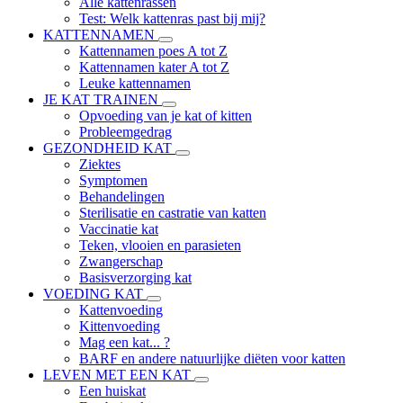
Alle kattenrassen
Test: Welk kattenras past bij mij?
KATTENNAMEN
Kattennamen poes A tot Z
Kattennamen kater A tot Z
Leuke kattennamen
JE KAT TRAINEN
Opvoeding van je kat of kitten
Probleemgedrag
GEZONDHEID KAT
Ziektes
Symptomen
Behandelingen
Sterilisatie en castratie van katten
Vaccinatie kat
Teken, vlooien en parasieten
Zwangerschap
Basisverzorging kat
VOEDING KAT
Kattenvoeding
Kittenvoeding
Mag een kat... ?
BARF en andere natuurlijke diëten voor katten
LEVEN MET EEN KAT
Een huiskat