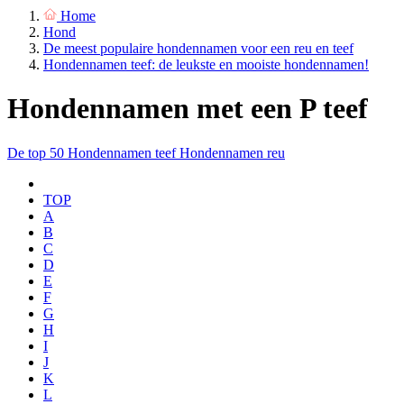
Home
Hond
De meest populaire hondennamen voor een reu en teef
Hondennamen teef: de leukste en mooiste hondennamen!
Hondennamen met een P teef
De top 50
Hondennamen teef
Hondennamen reu
TOP
A
B
C
D
E
F
G
H
I
J
K
L