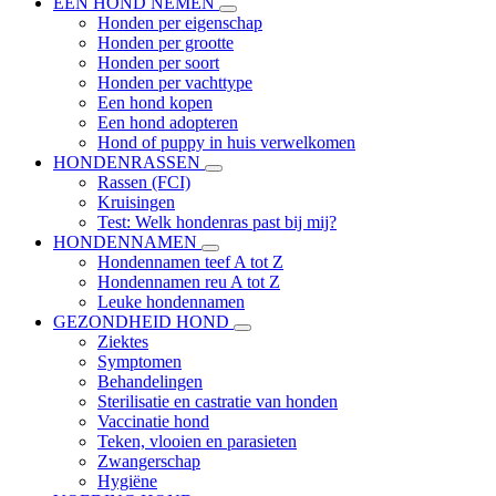
EEN HOND NEMEN
Honden per eigenschap
Honden per grootte
Honden per soort
Honden per vachttype
Een hond kopen
Een hond adopteren
Hond of puppy in huis verwelkomen
HONDENRASSEN
Rassen (FCI)
Kruisingen
Test: Welk hondenras past bij mij?
HONDENNAMEN
Hondennamen teef A tot Z
Hondennamen reu A tot Z
Leuke hondennamen
GEZONDHEID HOND
Ziektes
Symptomen
Behandelingen
Sterilisatie en castratie van honden
Vaccinatie hond
Teken, vlooien en parasieten
Zwangerschap
Hygiëne