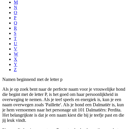
M
N
O
P
Q
R
S
T
U
V
W
X
Y
Z
Namen beginnend met de letter p
Als je op zoek bent naar de perfecte naam voor je vrouwelijke hond
die begint met de letter P, is het goed om haar persoonlijkheid in
overweging te nemen. Als je teef speels en energiek is, kun je een
naam overwegen zoals 'Paillette'. Als je hond een Dalmatiër is, kun
je hem vernoemen naar het personage uit 101 Dalmatiërs: Perdita.
Het belangrijkste is dat je een naam kiest die bij je teefje past en die
jij leuk vindt.