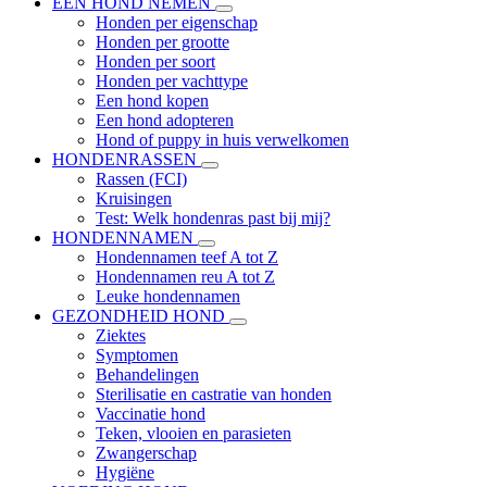
EEN HOND NEMEN
Honden per eigenschap
Honden per grootte
Honden per soort
Honden per vachttype
Een hond kopen
Een hond adopteren
Hond of puppy in huis verwelkomen
HONDENRASSEN
Rassen (FCI)
Kruisingen
Test: Welk hondenras past bij mij?
HONDENNAMEN
Hondennamen teef A tot Z
Hondennamen reu A tot Z
Leuke hondennamen
GEZONDHEID HOND
Ziektes
Symptomen
Behandelingen
Sterilisatie en castratie van honden
Vaccinatie hond
Teken, vlooien en parasieten
Zwangerschap
Hygiëne