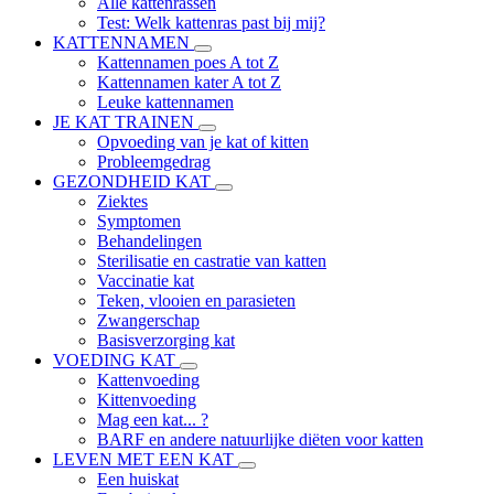
Alle kattenrassen
Test: Welk kattenras past bij mij?
KATTENNAMEN
Kattennamen poes A tot Z
Kattennamen kater A tot Z
Leuke kattennamen
JE KAT TRAINEN
Opvoeding van je kat of kitten
Probleemgedrag
GEZONDHEID KAT
Ziektes
Symptomen
Behandelingen
Sterilisatie en castratie van katten
Vaccinatie kat
Teken, vlooien en parasieten
Zwangerschap
Basisverzorging kat
VOEDING KAT
Kattenvoeding
Kittenvoeding
Mag een kat... ?
BARF en andere natuurlijke diëten voor katten
LEVEN MET EEN KAT
Een huiskat