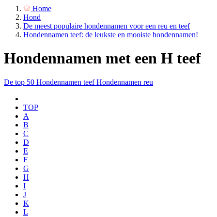
Home
Hond
De meest populaire hondennamen voor een reu en teef
Hondennamen teef: de leukste en mooiste hondennamen!
Hondennamen met een H teef
De top 50
Hondennamen teef
Hondennamen reu
TOP
A
B
C
D
E
F
G
H
I
J
K
L