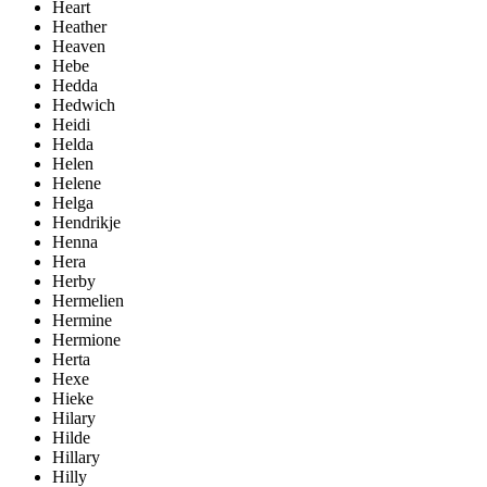
Heart
Heather
Heaven
Hebe
Hedda
Hedwich
Heidi
Helda
Helen
Helene
Helga
Hendrikje
Henna
Hera
Herby
Hermelien
Hermine
Hermione
Herta
Hexe
Hieke
Hilary
Hilde
Hillary
Hilly