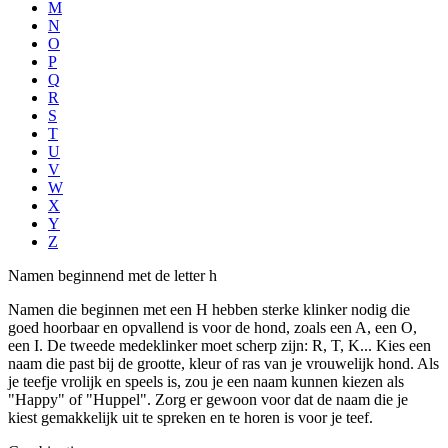
M
N
O
P
Q
R
S
T
U
V
W
X
Y
Z
Namen beginnend met de letter h
Namen die beginnen met een H hebben sterke klinker nodig die
goed hoorbaar en opvallend is voor de hond, zoals een A, een O,
een I. De tweede medeklinker moet scherp zijn: R, T, K... Kies een
naam die past bij de grootte, kleur of ras van je vrouwelijk hond. Als
je teefje vrolijk en speels is, zou je een naam kunnen kiezen als
"Happy" of "Huppel". Zorg er gewoon voor dat de naam die je
kiest gemakkelijk uit te spreken en te horen is voor je teef.