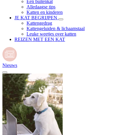
Een buitenkat
Alledaagse tips
Katten en kinderen
JE KAT BEGRIJPEN
Kattengedrag
Kattengeluiden & lichaamstaal
Leuke weetjes over katten
REIZEN MET EEN KAT
Nieuws