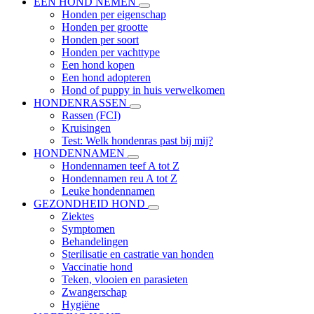
EEN HOND NEMEN
Honden per eigenschap
Honden per grootte
Honden per soort
Honden per vachttype
Een hond kopen
Een hond adopteren
Hond of puppy in huis verwelkomen
HONDENRASSEN
Rassen (FCI)
Kruisingen
Test: Welk hondenras past bij mij?
HONDENNAMEN
Hondennamen teef A tot Z
Hondennamen reu A tot Z
Leuke hondennamen
GEZONDHEID HOND
Ziektes
Symptomen
Behandelingen
Sterilisatie en castratie van honden
Vaccinatie hond
Teken, vlooien en parasieten
Zwangerschap
Hygiëne