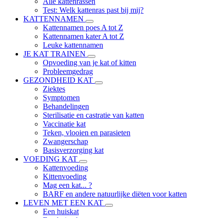
Alle kattenrassen
Test: Welk kattenras past bij mij?
KATTENNAMEN
Kattennamen poes A tot Z
Kattennamen kater A tot Z
Leuke kattennamen
JE KAT TRAINEN
Opvoeding van je kat of kitten
Probleemgedrag
GEZONDHEID KAT
Ziektes
Symptomen
Behandelingen
Sterilisatie en castratie van katten
Vaccinatie kat
Teken, vlooien en parasieten
Zwangerschap
Basisverzorging kat
VOEDING KAT
Kattenvoeding
Kittenvoeding
Mag een kat... ?
BARF en andere natuurlijke diëten voor katten
LEVEN MET EEN KAT
Een huiskat