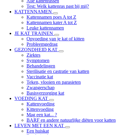
Alle kattenrassen
Test: Welk kattenras past bij mij?
KATTENNAMEN
Kattennamen poes A tot Z
Kattennamen kater A tot Z
Leuke kattennamen
JE KAT TRAINEN
Opvoeding van je kat of kitten
Probleemgedrag
GEZONDHEID KAT
Ziektes
Symptomen
Behandelingen
Sterilisatie en castratie van katten
Vaccinatie kat
Teken, vlooien en parasieten
Zwangerschap
Basisverzorging kat
VOEDING KAT
Kattenvoeding
Kittenvoeding
Mag een kat... ?
BARF en andere natuurlijke diëten voor katten
LEVEN MET EEN KAT
Een huiskat