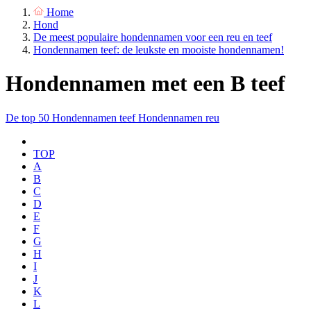
Home
Hond
De meest populaire hondennamen voor een reu en teef
Hondennamen teef: de leukste en mooiste hondennamen!
Hondennamen met een B teef
De top 50
Hondennamen teef
Hondennamen reu
TOP
A
B
C
D
E
F
G
H
I
J
K
L