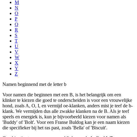
M
N
O
P
Q
R
S
T
U
V
W
X
Y
Z
Namen beginnend met de letter b
Voor namen die beginnen met een B, is het belangrijk om een
klinker te kiezen die goed te onderscheiden is voor een vrouwelijke
hond, zoals A, O, I, en vermijd oe-klanken, anders mist je teef de b-
klank. We vermijden dus alle zwakke klanken na de B. Als je teef
speels en energiek is, kun je bijvoorbeeld kiezen voor namen als
'Buddy' of 'Bolt'. Voor een Franse Buldog kan je een naam kiezen
die specifieker bij het ras past, zoals 'Bella' of 'Biscuit'.