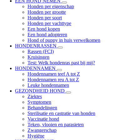
EEN HOND NEMEN
Honden per eigenschap
Honden per grootte
Honden per soort
Honden per vachttype
Een hond kopen
Een hond adopteren
Hond of puppy in huis verwelkomen
HONDENRASSEN
Rassen (FCI)
Kruisingen
Test: Welk hondenras past bij mij?
HONDENNAMEN
Hondennamen teef A tot Z
Hondennamen reu A tot Z
Leuke hondennamen
GEZONDHEID HOND
Ziektes
Symptomen
Behandelingen
Sterilisatie en castratie van honden
Vaccinatie hond
Teken, vlooien en parasieten
Zwangerschap
Hygiëne