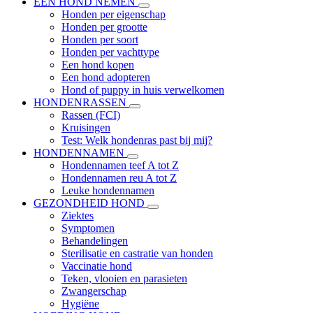
EEN HOND NEMEN
Honden per eigenschap
Honden per grootte
Honden per soort
Honden per vachttype
Een hond kopen
Een hond adopteren
Hond of puppy in huis verwelkomen
HONDENRASSEN
Rassen (FCI)
Kruisingen
Test: Welk hondenras past bij mij?
HONDENNAMEN
Hondennamen teef A tot Z
Hondennamen reu A tot Z
Leuke hondennamen
GEZONDHEID HOND
Ziektes
Symptomen
Behandelingen
Sterilisatie en castratie van honden
Vaccinatie hond
Teken, vlooien en parasieten
Zwangerschap
Hygiëne