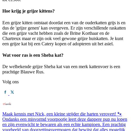
Hoe krijg je grijze kittens?
Een grijze kitten ontstaat doordat een van de ouderkatten grijs is en
dus de 'grijze genen' kan overgeven. Er zijn verschillende raskatten
die een grijze vacht hebben zoals de Britse Korthaar en de
Chartreux maar er zijn ook veel gewone grijze huiskatten. Je kunt
een grijze kat bij een Catery kopen of adopteren uit het asiel.
Wat voor ras is een Sheba kat?
De welbekende grijze Sheba kat van een merk kattenvoer is een
prachtige Blauwe Rus.
Volg ons
Maak kennis met Nick, een kleine strijder die harten verovert! 🐾
Ondanks een misvormd voorpootje leert deze dappere pup nu lopen
en zijn evenwicht te bewaren als een echte kampioen. Een prachtig
voorbeeld van doorzettingsvermogen dat bewijst dat alles mogelijk