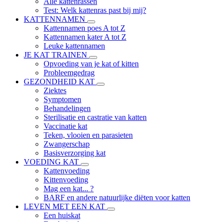
Alle kattenrassen
Test: Welk kattenras past bij mij?
KATTENNAMEN
Kattennamen poes A tot Z
Kattennamen kater A tot Z
Leuke kattennamen
JE KAT TRAINEN
Opvoeding van je kat of kitten
Probleemgedrag
GEZONDHEID KAT
Ziektes
Symptomen
Behandelingen
Sterilisatie en castratie van katten
Vaccinatie kat
Teken, vlooien en parasieten
Zwangerschap
Basisverzorging kat
VOEDING KAT
Kattenvoeding
Kittenvoeding
Mag een kat... ?
BARF en andere natuurlijke diëten voor katten
LEVEN MET EEN KAT
Een huiskat