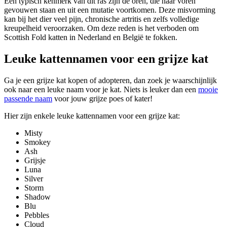
Een typisch kenmerk van dit ras zijn de oren, die naar voren
gevouwen staan en uit een mutatie voortkomen. Deze misvorming
kan bij het dier veel pijn, chronische artritis en zelfs volledige
kreupelheid veroorzaken. Om deze reden is het verboden om
Scottish Fold katten in Nederland en België te fokken.
Leuke kattennamen voor een grijze kat
Ga je een grijze kat kopen of adopteren, dan zoek je waarschijnlijk
ook naar een leuke naam voor je kat. Niets is leuker dan een
mooie
passende naam
voor jouw grijze poes of kater!
Hier zijn enkele leuke kattennamen voor een grijze kat:
Misty
Smokey
Ash
Grijsje
Luna
Silver
Storm
Shadow
Blu
Pebbles
Cloud