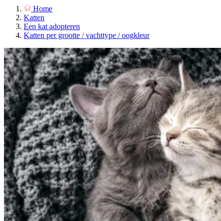
Home
Katten
Een kat adopteren
Katten per grootte / vachttype / oogkleur