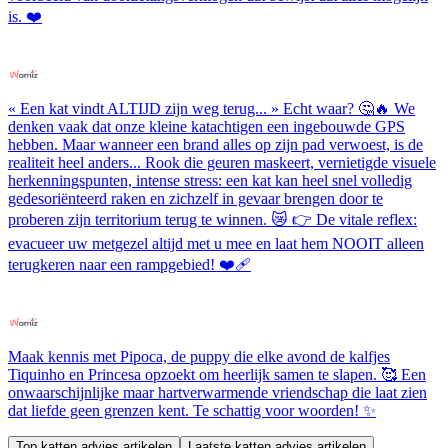
is. ❤️
« Een kat vindt ALTIJD zijn weg terug... » Echt waar? 🤔🔥 We
denken vaak dat onze kleine katachtigen een ingebouwde GPS
hebben. Maar wanneer een brand alles op zijn pad verwoest, is de
realiteit heel anders... Rook die geuren maskeert, vernietigde visuele
herkenningspunten, intense stress: een kat kan heel snel volledig
gedesoriënteerd raken en zichzelf in gevaar brengen door te
proberen zijn territorium terug te winnen. 😿 👉 De vitale reflex:
evacueer uw metgezel altijd met u mee en laat hem NOOIT alleen
terugkeren naar een rampgebied! ❤️‍🩹
Maak kennis met Pipoca, de puppy die elke avond de kalfjes
Tiquinho en Princesa opzoekt om heerlijk samen te slapen. 🥰 Een
onwaarschijnlijke maar hartverwarmende vriendschap die laat zien
dat liefde geen grenzen kent. Te schattig voor woorden! ✨
Top katten advies artikelen
Laatste katten advies artikelen