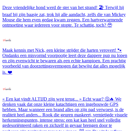
Deze vriendelijke hond werd de ster van het strand! 🏖️ Terwijl hij
braaf bij zijn baasje zat, trok hij alle aandacht, zelfs die van Mickey
Mouse die hem even gedag kwam zeggen. Een hartverwarmende
ontmoeting waar iedereen voor stopte. Te schattig, toch? 🥹
Maak kennis met Nick, een kleine strijder die harten verovert! 🐾
Ondanks een misvormd voorpootje leert deze dappere pup nu lopen
en zijn evenwicht te bewaren als een echte kampioen. Een prachtig
voorbeeld van doorzettingsvermogen dat bewijst dat alles mogelijk
is. ❤️
« Een kat vindt ALTIJD zijn weg terug... » Echt waar? 🤔🔥 We
denken vaak dat onze kleine katachtigen een ingebouwde GPS
hebben. Maar wanneer een brand alles op zijn pad verwoest, is de
realiteit heel anders... Rook die geuren maskeert, vernietigde visuele
herkenningspunten, intense stress: een kat kan heel snel volledig
gedesoriënteerd raken en zichzelf in gevaar brengen door te