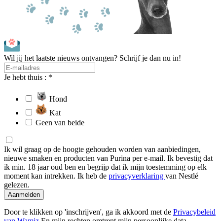
Wil jij het laatste nieuws ontvangen? Schrijf je dan nu in!
Je hebt thuis : *
Hond
Kat
Geen van beide
Ik wil graag op de hoogte gehouden worden van aanbiedingen,
nieuwe smaken en producten van Purina per e-mail. Ik bevestig dat
ik min. 18 jaar oud ben en begrijp dat ik mijn toestemming op elk
moment kan intrekken. Ik heb de
privacyverklaring
van Nestlé
gelezen.
Aanmelden
Door te klikken op 'inschrijven', ga ik akkoord met de
Privacybeleid
van Wamiz
En mijn rechten omtrent mijn persoonlijke data.