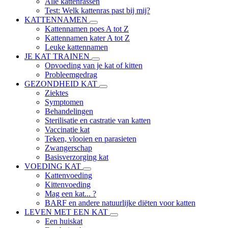
Alle kattenrassen
Test: Welk kattenras past bij mij?
KATTENNAMEN
Kattennamen poes A tot Z
Kattennamen kater A tot Z
Leuke kattennamen
JE KAT TRAINEN
Opvoeding van je kat of kitten
Probleemgedrag
GEZONDHEID KAT
Ziektes
Symptomen
Behandelingen
Sterilisatie en castratie van katten
Vaccinatie kat
Teken, vlooien en parasieten
Zwangerschap
Basisverzorging kat
VOEDING KAT
Kattenvoeding
Kittenvoeding
Mag een kat... ?
BARF en andere natuurlijke diëten voor katten
LEVEN MET EEN KAT
Een huiskat