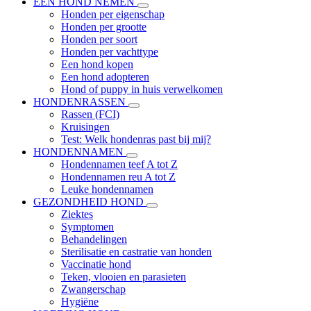
EEN HOND NEMEN
Honden per eigenschap
Honden per grootte
Honden per soort
Honden per vachttype
Een hond kopen
Een hond adopteren
Hond of puppy in huis verwelkomen
HONDENRASSEN
Rassen (FCI)
Kruisingen
Test: Welk hondenras past bij mij?
HONDENNAMEN
Hondennamen teef A tot Z
Hondennamen reu A tot Z
Leuke hondennamen
GEZONDHEID HOND
Ziektes
Symptomen
Behandelingen
Sterilisatie en castratie van honden
Vaccinatie hond
Teken, vlooien en parasieten
Zwangerschap
Hygiëne