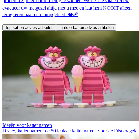
proberen zijn territorium terug te winnen. 😿 👉 De vitale reflex:
evacueer uw metgezel altijd met u mee en laat hem NOOIT alleen
terugkeren naar een rampgebied! ❤️‍🩹
Top katten advies artikelen
Laatste katten advies artikelen
Ideeën voor kattennamen
Disney kattennamen: de 50 leukste kattennamen voor de Disney gek