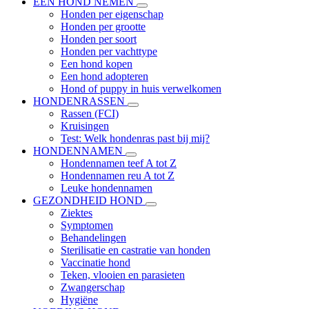
EEN HOND NEMEN
Honden per eigenschap
Honden per grootte
Honden per soort
Honden per vachttype
Een hond kopen
Een hond adopteren
Hond of puppy in huis verwelkomen
HONDENRASSEN
Rassen (FCI)
Kruisingen
Test: Welk hondenras past bij mij?
HONDENNAMEN
Hondennamen teef A tot Z
Hondennamen reu A tot Z
Leuke hondennamen
GEZONDHEID HOND
Ziektes
Symptomen
Behandelingen
Sterilisatie en castratie van honden
Vaccinatie hond
Teken, vlooien en parasieten
Zwangerschap
Hygiëne