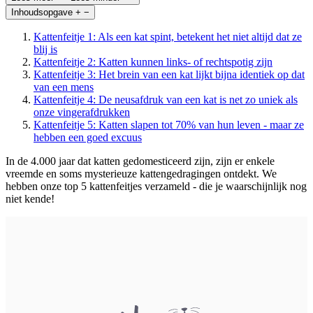
Inhoudsopgave
+
−
Kattenfeitje 1: Als een kat spint, betekent het niet altijd dat ze
blij is
Kattenfeitje 2: Katten kunnen links- of rechtspotig zijn
Kattenfeitje 3: Het brein van een kat lijkt bijna identiek op dat
van een mens
Kattenfeitje 4: De neusafdruk van een kat is net zo uniek als
onze vingerafdrukken
Kattenfeitje 5: Katten slapen tot 70% van hun leven - maar ze
hebben een goed excuus
In de 4.000 jaar dat katten gedomesticeerd zijn, zijn er enkele
vreemde en soms mysterieuze kattengedragingen ontdekt. We
hebben onze top 5 kattenfeitjes verzameld - die je waarschijnlijk nog
niet kende!