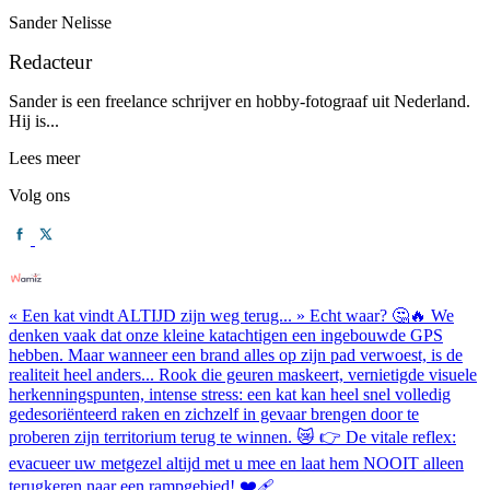
Sander Nelisse
Redacteur
Sander is een freelance schrijver en hobby-fotograaf uit Nederland.
Hij is...
Lees meer
Volg ons
« Een kat vindt ALTIJD zijn weg terug... » Echt waar? 🤔🔥 We
denken vaak dat onze kleine katachtigen een ingebouwde GPS
hebben. Maar wanneer een brand alles op zijn pad verwoest, is de
realiteit heel anders... Rook die geuren maskeert, vernietigde visuele
herkenningspunten, intense stress: een kat kan heel snel volledig
gedesoriënteerd raken en zichzelf in gevaar brengen door te
proberen zijn territorium terug te winnen. 😿 👉 De vitale reflex:
evacueer uw metgezel altijd met u mee en laat hem NOOIT alleen
terugkeren naar een rampgebied! ❤️‍🩹