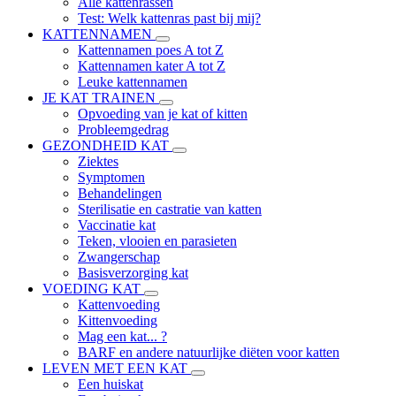
Alle kattenrassen
Test: Welk kattenras past bij mij?
KATTENNAMEN
Kattennamen poes A tot Z
Kattennamen kater A tot Z
Leuke kattennamen
JE KAT TRAINEN
Opvoeding van je kat of kitten
Probleemgedrag
GEZONDHEID KAT
Ziektes
Symptomen
Behandelingen
Sterilisatie en castratie van katten
Vaccinatie kat
Teken, vlooien en parasieten
Zwangerschap
Basisverzorging kat
VOEDING KAT
Kattenvoeding
Kittenvoeding
Mag een kat... ?
BARF en andere natuurlijke diëten voor katten
LEVEN MET EEN KAT
Een huiskat