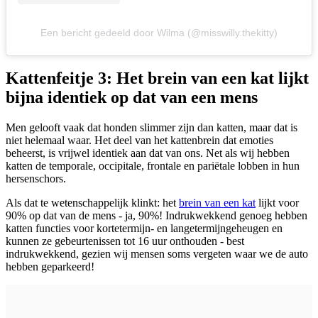
Een bericht gedeeld door Wilma (@misswilly.thekitty)
Kattenfeitje 3: Het brein van een kat lijkt
bijna identiek op dat van een mens
Men gelooft vaak dat honden slimmer zijn dan katten, maar dat is
niet helemaal waar. Het deel van het kattenbrein dat emoties
beheerst, is vrijwel identiek aan dat van ons. Net als wij hebben
katten de temporale, occipitale, frontale en pariëtale lobben in hun
hersenschors.
Als dat te wetenschappelijk klinkt: het
brein van een kat
lijkt voor
90% op dat van de mens - ja, 90%! Indrukwekkend genoeg hebben
katten functies voor kortetermijn- en langetermijngeheugen en
kunnen ze gebeurtenissen tot 16 uur onthouden - best
indrukwekkend, gezien wij mensen soms vergeten waar we de auto
hebben geparkeerd!