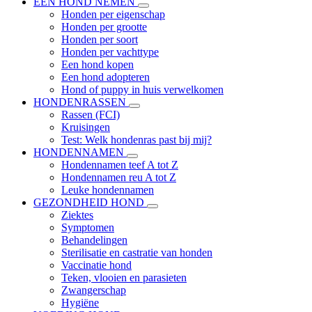
EEN HOND NEMEN
Honden per eigenschap
Honden per grootte
Honden per soort
Honden per vachttype
Een hond kopen
Een hond adopteren
Hond of puppy in huis verwelkomen
HONDENRASSEN
Rassen (FCI)
Kruisingen
Test: Welk hondenras past bij mij?
HONDENNAMEN
Hondennamen teef A tot Z
Hondennamen reu A tot Z
Leuke hondennamen
GEZONDHEID HOND
Ziektes
Symptomen
Behandelingen
Sterilisatie en castratie van honden
Vaccinatie hond
Teken, vlooien en parasieten
Zwangerschap
Hygiëne