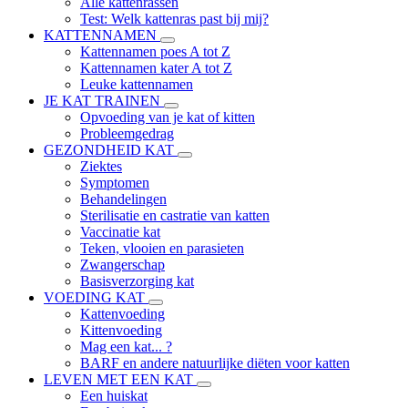
Alle kattenrassen
Test: Welk kattenras past bij mij?
KATTENNAMEN
Kattennamen poes A tot Z
Kattennamen kater A tot Z
Leuke kattennamen
JE KAT TRAINEN
Opvoeding van je kat of kitten
Probleemgedrag
GEZONDHEID KAT
Ziektes
Symptomen
Behandelingen
Sterilisatie en castratie van katten
Vaccinatie kat
Teken, vlooien en parasieten
Zwangerschap
Basisverzorging kat
VOEDING KAT
Kattenvoeding
Kittenvoeding
Mag een kat... ?
BARF en andere natuurlijke diëten voor katten
LEVEN MET EEN KAT
Een huiskat