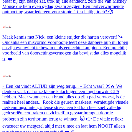
braaf bij zijn baasje zat, trok hij alle aandacht, zelfs die van Mickey
Mouse die hem even gedag kwam zeggen. Een hartverwarmende
ontmoeting waar iedereen voor stopte. Te schattig, toch? 🥹
Maak kennis met Nick, een kleine strijder die harten verovert! 🐾
Ondanks een misvormd voorpootje leert deze dappere pup nu lopen
en zijn evenwicht te bewaren als een echte kampioen. Een prachtig
voorbeeld van doorzettingsvermogen dat bewijst dat alles mogelijk
is. ❤️
« Een kat vindt ALTIJD zijn weg terug... » Echt waar? 🤔🔥 We
denken vaak dat onze kleine katachtigen een ingebouwde GPS
hebben. Maar wanneer een brand alles op zijn pad verwoest, is de
realiteit heel anders... Rook die geuren maskeert, vernietigde visuele
herkenningspunten, intense stress: een kat kan heel snel volledig
gedesoriënteerd raken en zichzelf in gevaar brengen door te
proberen zijn territorium terug te winnen. 😿 👉 De vitale reflex:
evacueer uw metgezel altijd met u mee en laat hem NOOIT alleen