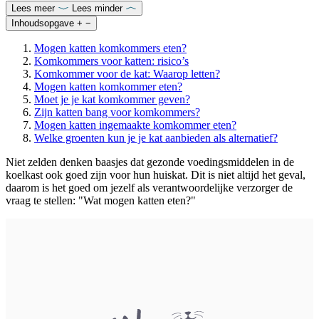
Lees meer
Lees minder
Inhoudsopgave
+
−
Mogen katten komkommers eten?
Komkommers voor katten: risico’s
Komkommer voor de kat: Waarop letten?
Mogen katten komkommer eten?
Moet je je kat komkommer geven?
Zijn katten bang voor komkommers?
Mogen katten ingemaakte komkommer eten?
Welke groenten kun je je kat aanbieden als alternatief?
Niet zelden denken baasjes dat gezonde voedingsmiddelen in de
koelkast ook goed zijn voor hun huiskat. Dit is niet altijd het geval,
daarom is het goed om jezelf als verantwoordelijke verzorger de
vraag te stellen: "Wat mogen katten eten?"