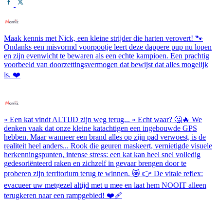
Maak kennis met Nick, een kleine strijder die harten verovert! 🐾
Ondanks een misvormd voorpootje leert deze dappere pup nu lopen
en zijn evenwicht te bewaren als een echte kampioen. Een prachtig
voorbeeld van doorzettingsvermogen dat bewijst dat alles mogelijk
is. ❤️
« Een kat vindt ALTIJD zijn weg terug... » Echt waar? 🤔🔥 We
denken vaak dat onze kleine katachtigen een ingebouwde GPS
hebben. Maar wanneer een brand alles op zijn pad verwoest, is de
realiteit heel anders... Rook die geuren maskeert, vernietigde visuele
herkenningspunten, intense stress: een kat kan heel snel volledig
gedesoriënteerd raken en zichzelf in gevaar brengen door te
proberen zijn territorium terug te winnen. 😿 👉 De vitale reflex:
evacueer uw metgezel altijd met u mee en laat hem NOOIT alleen
terugkeren naar een rampgebied! ❤️‍🩹