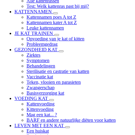
Alle kattenrassen
Test: Welk kattenras past bij mij?
KATTENNAMEN
Kattennamen poes A tot Z
Kattennamen kater A tot Z
Leuke kattennamen
JE KAT TRAINEN
Opvoeding van je kat of kitten
Probleemgedrag
GEZONDHEID KAT
Ziektes
Symptomen
Behandelingen
Sterilisatie en castratie van katten
Vaccinatie kat
Teken, vlooien en parasieten
Zwangerschap
Basisverzorging kat
VOEDING KAT
Kattenvoeding
Kittenvoeding
Mag een kat... ?
BARF en andere natuurlijke diëten voor katten
LEVEN MET EEN KAT
Een huiskat