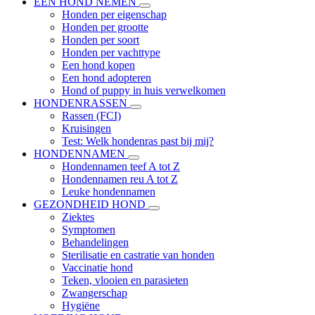
EEN HOND NEMEN
Honden per eigenschap
Honden per grootte
Honden per soort
Honden per vachttype
Een hond kopen
Een hond adopteren
Hond of puppy in huis verwelkomen
HONDENRASSEN
Rassen (FCI)
Kruisingen
Test: Welk hondenras past bij mij?
HONDENNAMEN
Hondennamen teef A tot Z
Hondennamen reu A tot Z
Leuke hondennamen
GEZONDHEID HOND
Ziektes
Symptomen
Behandelingen
Sterilisatie en castratie van honden
Vaccinatie hond
Teken, vlooien en parasieten
Zwangerschap
Hygiëne