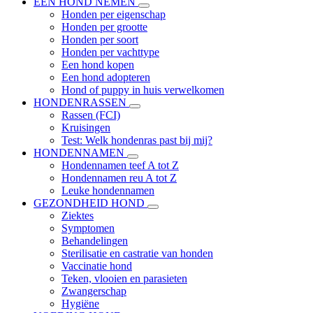
EEN HOND NEMEN
Honden per eigenschap
Honden per grootte
Honden per soort
Honden per vachttype
Een hond kopen
Een hond adopteren
Hond of puppy in huis verwelkomen
HONDENRASSEN
Rassen (FCI)
Kruisingen
Test: Welk hondenras past bij mij?
HONDENNAMEN
Hondennamen teef A tot Z
Hondennamen reu A tot Z
Leuke hondennamen
GEZONDHEID HOND
Ziektes
Symptomen
Behandelingen
Sterilisatie en castratie van honden
Vaccinatie hond
Teken, vlooien en parasieten
Zwangerschap
Hygiëne