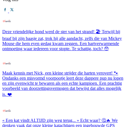
Deze vriendelijke hond werd de ster van het strand! 🏖️ Terwijl hij
braaf bij zijn baasje zat, trok hij alle aandacht, zelfs die van Mickey
Mouse die hem even gedag kwam zeggen. Een hartverwarmende
ontmoeting waar iedereen voor stopte. Te schattig, toch? 🥹
Maak kennis met Nick, een kleine strijder die harten verovert! 🐾
Ondanks een misvormd voorpootje leert deze dappere pup nu lopen
en zijn evenwicht te bewaren als een echte kampioen. Een prachtig
voorbeeld van doorzettingsvermogen dat bewijst dat alles mogelijk
is. ❤️
« Een kat vindt ALTIJD zijn weg terug... » Echt waar? 🤔🔥 We
denken vaak dat onze kleine katachtigen een ingebouwde GPS