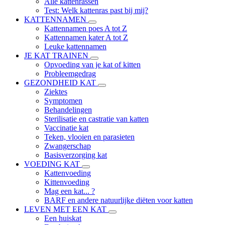
Alle kattenrassen
Test: Welk kattenras past bij mij?
KATTENNAMEN
Kattennamen poes A tot Z
Kattennamen kater A tot Z
Leuke kattennamen
JE KAT TRAINEN
Opvoeding van je kat of kitten
Probleemgedrag
GEZONDHEID KAT
Ziektes
Symptomen
Behandelingen
Sterilisatie en castratie van katten
Vaccinatie kat
Teken, vlooien en parasieten
Zwangerschap
Basisverzorging kat
VOEDING KAT
Kattenvoeding
Kittenvoeding
Mag een kat... ?
BARF en andere natuurlijke diëten voor katten
LEVEN MET EEN KAT
Een huiskat