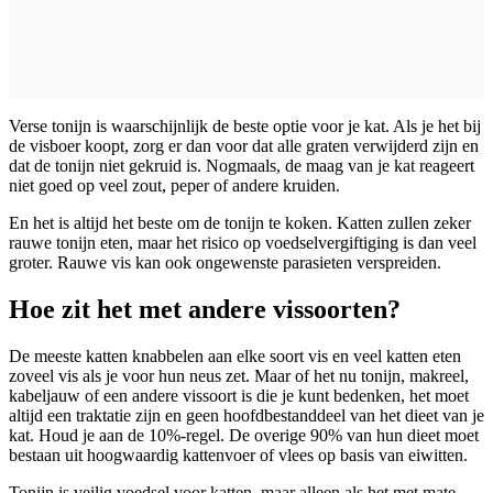
Verse tonijn is waarschijnlijk de beste optie voor je kat. Als je het bij
de visboer koopt, zorg er dan voor dat alle graten verwijderd zijn en
dat de tonijn niet gekruid is. Nogmaals, de maag van je kat reageert
niet goed op veel zout, peper of andere kruiden.
En het is altijd het beste om de tonijn te koken. Katten zullen zeker
rauwe tonijn eten, maar het risico op voedselvergiftiging is dan veel
groter. Rauwe vis kan ook ongewenste parasieten verspreiden.
Hoe zit het met andere vissoorten?
De meeste katten knabbelen aan elke soort vis en veel katten eten
zoveel vis als je voor hun neus zet. Maar of het nu tonijn, makreel,
kabeljauw of een andere vissoort is die je kunt bedenken, het moet
altijd een traktatie zijn en geen hoofdbestanddeel van het dieet van je
kat. Houd je aan de 10%-regel. De overige 90% van hun dieet moet
bestaan uit hoogwaardig kattenvoer of vlees op basis van eiwitten.
Tonijn is veilig voedsel voor katten, maar alleen als het met mate