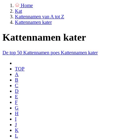
Home
Kat
Kattennamen van A tot Z
Kattennamen kater
Kattennamen kater
De top 50
Kattennamen poes
Kattennamen kater
TOP
A
B
C
D
E
F
G
H
I
J
K
L