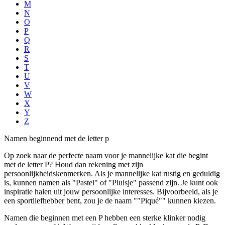
M
N
O
P
Q
R
S
T
U
V
W
X
Y
Z
Namen beginnend met de letter p
Op zoek naar de perfecte naam voor je mannelijke kat die begint
met de letter P? Houd dan rekening met zijn
persoonlijkheidskenmerken. Als je mannelijke kat rustig en geduldig
is, kunnen namen als "Pastel" of "Pluisje" passend zijn. Je kunt ook
inspiratie halen uit jouw persoonlijke interesses. Bijvoorbeeld, als je
een sportliefhebber bent, zou je de naam ""Piqué"" kunnen kiezen.
Namen die beginnen met een P hebben een sterke klinker nodig