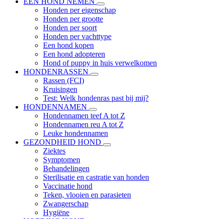
EEN HOND NEMEN
Honden per eigenschap
Honden per grootte
Honden per soort
Honden per vachttype
Een hond kopen
Een hond adopteren
Hond of puppy in huis verwelkomen
HONDENRASSEN
Rassen (FCI)
Kruisingen
Test: Welk hondenras past bij mij?
HONDENNAMEN
Hondennamen teef A tot Z
Hondennamen reu A tot Z
Leuke hondennamen
GEZONDHEID HOND
Ziektes
Symptomen
Behandelingen
Sterilisatie en castratie van honden
Vaccinatie hond
Teken, vlooien en parasieten
Zwangerschap
Hygiëne