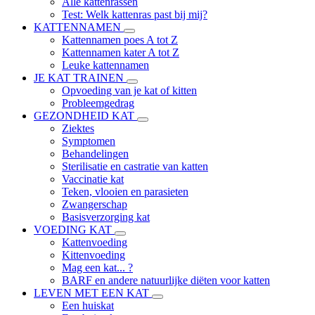
Alle kattenrassen
Test: Welk kattenras past bij mij?
KATTENNAMEN
Kattennamen poes A tot Z
Kattennamen kater A tot Z
Leuke kattennamen
JE KAT TRAINEN
Opvoeding van je kat of kitten
Probleemgedrag
GEZONDHEID KAT
Ziektes
Symptomen
Behandelingen
Sterilisatie en castratie van katten
Vaccinatie kat
Teken, vlooien en parasieten
Zwangerschap
Basisverzorging kat
VOEDING KAT
Kattenvoeding
Kittenvoeding
Mag een kat... ?
BARF en andere natuurlijke diëten voor katten
LEVEN MET EEN KAT
Een huiskat