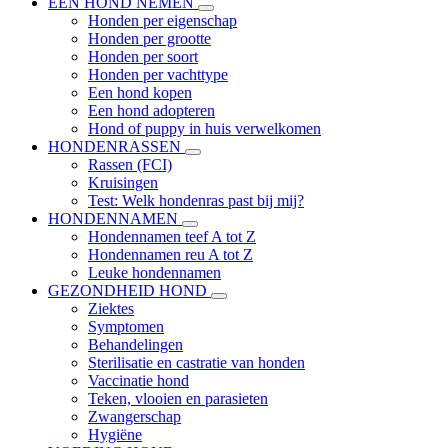
EEN HOND NEMEN
Honden per eigenschap
Honden per grootte
Honden per soort
Honden per vachttype
Een hond kopen
Een hond adopteren
Hond of puppy in huis verwelkomen
HONDENRASSEN
Rassen (FCI)
Kruisingen
Test: Welk hondenras past bij mij?
HONDENNAMEN
Hondennamen teef A tot Z
Hondennamen reu A tot Z
Leuke hondennamen
GEZONDHEID HOND
Ziektes
Symptomen
Behandelingen
Sterilisatie en castratie van honden
Vaccinatie hond
Teken, vlooien en parasieten
Zwangerschap
Hygiëne