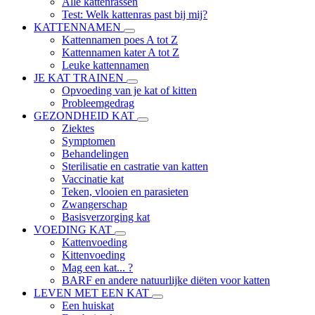
Alle kattenrassen
Test: Welk kattenras past bij mij?
KATTENNAMEN
Kattennamen poes A tot Z
Kattennamen kater A tot Z
Leuke kattennamen
JE KAT TRAINEN
Opvoeding van je kat of kitten
Probleemgedrag
GEZONDHEID KAT
Ziektes
Symptomen
Behandelingen
Sterilisatie en castratie van katten
Vaccinatie kat
Teken, vlooien en parasieten
Zwangerschap
Basisverzorging kat
VOEDING KAT
Kattenvoeding
Kittenvoeding
Mag een kat... ?
BARF en andere natuurlijke diëten voor katten
LEVEN MET EEN KAT
Een huiskat