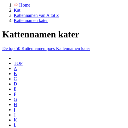
Home
Kat
Kattennamen van A tot Z
Kattennamen kater
Kattennamen kater
De top 50
Kattennamen poes
Kattennamen kater
TOP
A
B
C
D
E
F
G
H
I
J
K
L