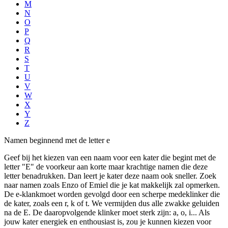
M
N
O
P
Q
R
S
T
U
V
W
X
Y
Z
Namen beginnend met de letter e
Geef bij het kiezen van een naam voor een kater die begint met de
letter "E" de voorkeur aan korte maar krachtige namen die deze
letter benadrukken. Dan leert je kater deze naam ook sneller. Zoek
naar namen zoals Enzo of Emiel die je kat makkelijk zal opmerken.
De e-klankmoet worden gevolgd door een scherpe medeklinker die
de kater, zoals een r, k of t. We vermijden dus alle zwakke geluiden
na de E. De daaropvolgende klinker moet sterk zijn: a, o, i... Als
jouw kater energiek en enthousiast is, zou je kunnen kiezen voor