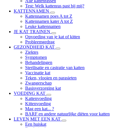
Alle kattenrassen
Test: Welk kattenras past bij mij?
KATTENNAMEN
Kattennamen poes A tot Z
Kattennamen kater A tot Z
Leuke kattennamen
JE KAT TRAINEN
Opvoeding van je kat of kitten
Probleemgedrag
GEZONDHEID KAT
Ziektes
Symptomen
Behandelingen
Sterilisatie en castratie van katten
Vaccinatie kat
Teken, vlooien en parasieten
Zwangerschap
Basisverzorging kat
VOEDING KAT
Kattenvoeding
Kittenvoeding
Mag een kat... ?
BARF en andere natuurlijke diëten voor katten
LEVEN MET EEN KAT
Een huiskat