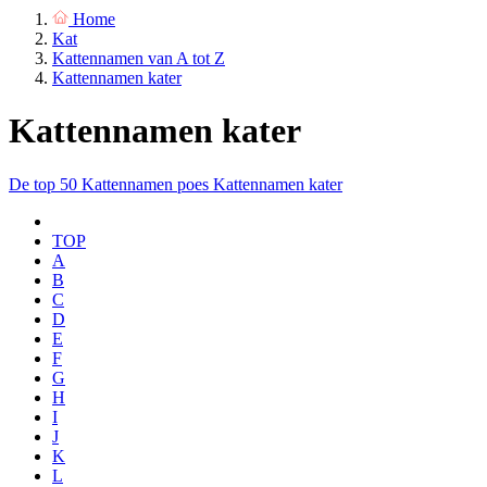
Home
Kat
Kattennamen van A tot Z
Kattennamen kater
Kattennamen kater
De top 50
Kattennamen poes
Kattennamen kater
TOP
A
B
C
D
E
F
G
H
I
J
K
L