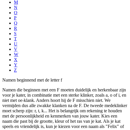
M
N
O
P
Q
R
S
T
U
V
W
X
Y
Z
Namen beginnend met de letter f
Namen die beginnen met een F moeten duidelijk en herkenbaar zijn
voor je kater, in combinatie met een sterke klinker, zoals a, o of i, en
niet met oe-klank. Anders hoort hij de F misschien niet. We
vermijden dus alle zwakke klanken na de F. De tweede medeklinker
moet scherp zijn: r, t, k... Het is belangrijk om rekening te houden
met de persoonlijkheid en kenmerken van jouw kater. Kies een
naam die past bij de grootte, kleur of het ras van je kat. Als je kat
speels en vriendelijk is, kun je kiezen voor een naam als "Felix" of