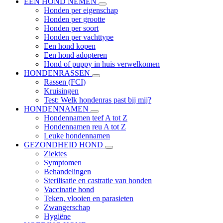
EEN HOND NEMEN
Honden per eigenschap
Honden per grootte
Honden per soort
Honden per vachttype
Een hond kopen
Een hond adopteren
Hond of puppy in huis verwelkomen
HONDENRASSEN
Rassen (FCI)
Kruisingen
Test: Welk hondenras past bij mij?
HONDENNAMEN
Hondennamen teef A tot Z
Hondennamen reu A tot Z
Leuke hondennamen
GEZONDHEID HOND
Ziektes
Symptomen
Behandelingen
Sterilisatie en castratie van honden
Vaccinatie hond
Teken, vlooien en parasieten
Zwangerschap
Hygiëne