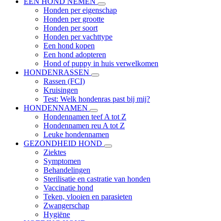
EEN HOND NEMEN
Honden per eigenschap
Honden per grootte
Honden per soort
Honden per vachttype
Een hond kopen
Een hond adopteren
Hond of puppy in huis verwelkomen
HONDENRASSEN
Rassen (FCI)
Kruisingen
Test: Welk hondenras past bij mij?
HONDENNAMEN
Hondennamen teef A tot Z
Hondennamen reu A tot Z
Leuke hondennamen
GEZONDHEID HOND
Ziektes
Symptomen
Behandelingen
Sterilisatie en castratie van honden
Vaccinatie hond
Teken, vlooien en parasieten
Zwangerschap
Hygiëne