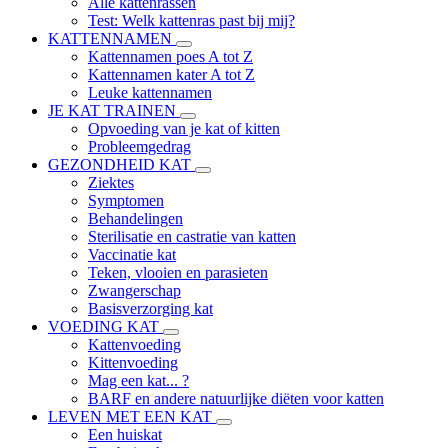
Alle kattenrassen
Test: Welk kattenras past bij mij?
KATTENNAMEN
Kattennamen poes A tot Z
Kattennamen kater A tot Z
Leuke kattennamen
JE KAT TRAINEN
Opvoeding van je kat of kitten
Probleemgedrag
GEZONDHEID KAT
Ziektes
Symptomen
Behandelingen
Sterilisatie en castratie van katten
Vaccinatie kat
Teken, vlooien en parasieten
Zwangerschap
Basisverzorging kat
VOEDING KAT
Kattenvoeding
Kittenvoeding
Mag een kat... ?
BARF en andere natuurlijke diëten voor katten
LEVEN MET EEN KAT
Een huiskat