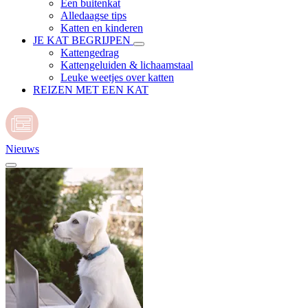
Een buitenkat
Alledaagse tips
Katten en kinderen
JE KAT BEGRIJPEN
Kattengedrag
Kattengeluiden & lichaamstaal
Leuke weetjes over katten
REIZEN MET EEN KAT
Nieuws