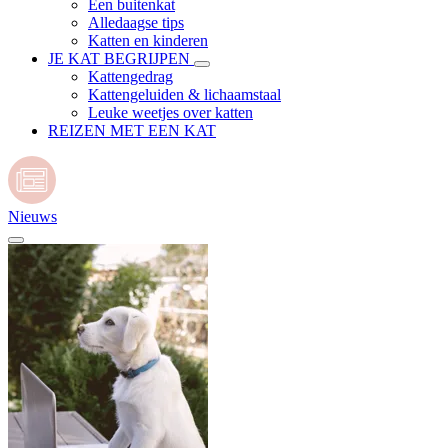
Een buitenkat
Alledaagse tips
Katten en kinderen
JE KAT BEGRIJPEN
Kattengedrag
Kattengeluiden & lichaamstaal
Leuke weetjes over katten
REIZEN MET EEN KAT
Nieuws