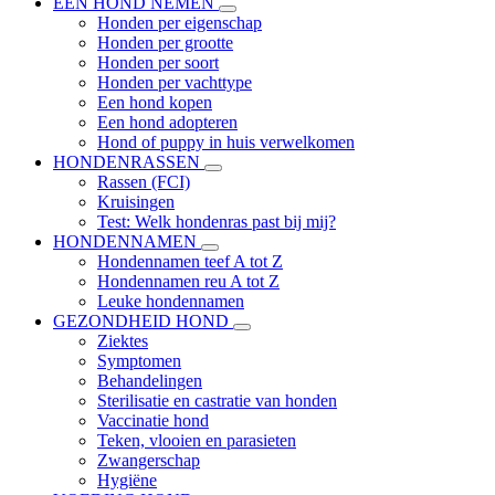
EEN HOND NEMEN
Honden per eigenschap
Honden per grootte
Honden per soort
Honden per vachttype
Een hond kopen
Een hond adopteren
Hond of puppy in huis verwelkomen
HONDENRASSEN
Rassen (FCI)
Kruisingen
Test: Welk hondenras past bij mij?
HONDENNAMEN
Hondennamen teef A tot Z
Hondennamen reu A tot Z
Leuke hondennamen
GEZONDHEID HOND
Ziektes
Symptomen
Behandelingen
Sterilisatie en castratie van honden
Vaccinatie hond
Teken, vlooien en parasieten
Zwangerschap
Hygiëne