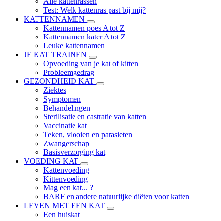
Alle kattenrassen
Test: Welk kattenras past bij mij?
KATTENNAMEN
Kattennamen poes A tot Z
Kattennamen kater A tot Z
Leuke kattennamen
JE KAT TRAINEN
Opvoeding van je kat of kitten
Probleemgedrag
GEZONDHEID KAT
Ziektes
Symptomen
Behandelingen
Sterilisatie en castratie van katten
Vaccinatie kat
Teken, vlooien en parasieten
Zwangerschap
Basisverzorging kat
VOEDING KAT
Kattenvoeding
Kittenvoeding
Mag een kat... ?
BARF en andere natuurlijke diëten voor katten
LEVEN MET EEN KAT
Een huiskat