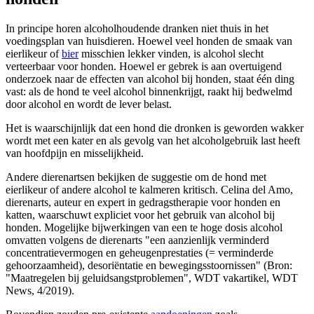
In principe horen alcoholhoudende dranken niet thuis in het
voedingsplan van huisdieren. Hoewel veel honden de smaak van
eierlikeur of
bier
misschien lekker vinden, is alcohol slecht
verteerbaar voor honden. Hoewel er gebrek is aan overtuigend
onderzoek naar de effecten van alcohol bij honden, staat één ding
vast: als de hond te veel alcohol binnenkrijgt, raakt hij bedwelmd
door alcohol en wordt de lever belast.
Het is waarschijnlijk dat een hond die dronken is geworden wakker
wordt met een kater en als gevolg van het alcoholgebruik last heeft
van hoofdpijn en misselijkheid.
Andere dierenartsen bekijken de suggestie om de hond met
eierlikeur of andere alcohol te kalmeren kritisch. Celina del Amo,
dierenarts, auteur en expert in gedragstherapie voor honden en
katten, waarschuwt expliciet voor het gebruik van alcohol bij
honden. Mogelijke bijwerkingen van een te hoge dosis alcohol
omvatten volgens de dierenarts "een aanzienlijk verminderd
concentratievermogen en geheugenprestaties (= verminderde
gehoorzaamheid), desoriëntatie en bewegingsstoornissen" (Bron:
"Maatregelen bij geluidsangstproblemen", WDT vakartikel, WDT
News, 4/2019).