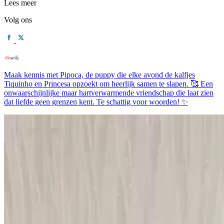
Lees meer
Volg ons
Maak kennis met Pipoca, de puppy die elke avond de kalfjes
Tiquinho en Princesa opzoekt om heerlijk samen te slapen. 🥰 Een
onwaarschijnlijke maar hartverwarmende vriendschap die laat zien
dat liefde geen grenzen kent. Te schattig voor woorden! ✨