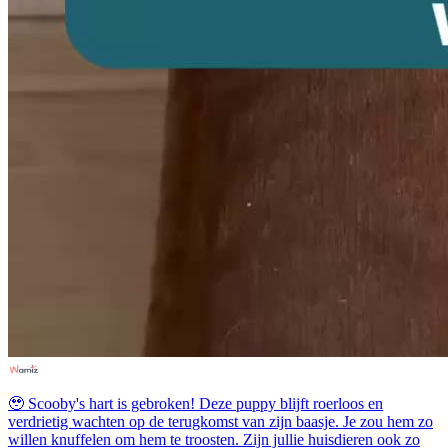
🥹 Scooby's hart is gebroken! Deze puppy blijft roerloos en
verdrietig wachten op de terugkomst van zijn baasje. Je zou hem zo
willen knuffelen om hem te troosten. Zijn jullie huisdieren ook zo