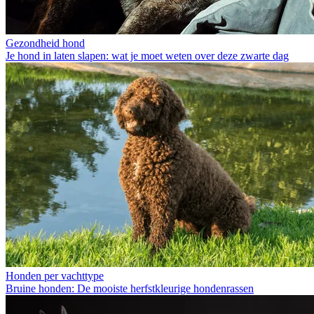
Gezondheid hond
Je hond in laten slapen: wat je moet weten over deze zwarte dag
Honden per vachttype
Bruine honden: De mooiste herfstkleurige hondenrassen