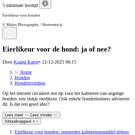
5 minimale leestijd
Eierlikeur voor honden
© Maleo Photography / Shutterstock
Eierlikeur voor de hond: ja of nee?
Door
Kaami Kanje
•
22-12-2025 06:15
Home
Honden
Hondenvoeding
Op het internet circuleert een tip voor het kalmeren van angstige
honden: een slokje eierlikeur. Ook enkele hondentrainers adviseren
dit. Is dat een goed idee?
Lees meer
Lees minder
Inhoudsopgave
+
−
Eierlikeur voor honden: omstreden kalmeringsmiddel tijdens