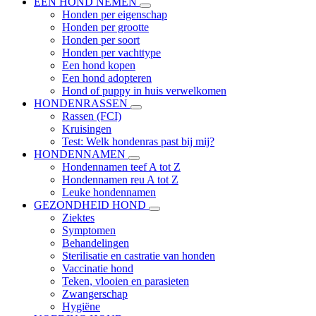
EEN HOND NEMEN
Honden per eigenschap
Honden per grootte
Honden per soort
Honden per vachttype
Een hond kopen
Een hond adopteren
Hond of puppy in huis verwelkomen
HONDENRASSEN
Rassen (FCI)
Kruisingen
Test: Welk hondenras past bij mij?
HONDENNAMEN
Hondennamen teef A tot Z
Hondennamen reu A tot Z
Leuke hondennamen
GEZONDHEID HOND
Ziektes
Symptomen
Behandelingen
Sterilisatie en castratie van honden
Vaccinatie hond
Teken, vlooien en parasieten
Zwangerschap
Hygiëne