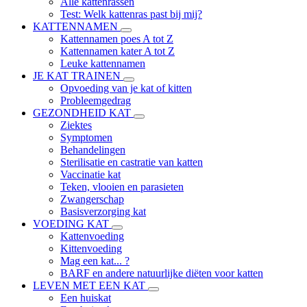
Alle kattenrassen
Test: Welk kattenras past bij mij?
KATTENNAMEN
Kattennamen poes A tot Z
Kattennamen kater A tot Z
Leuke kattennamen
JE KAT TRAINEN
Opvoeding van je kat of kitten
Probleemgedrag
GEZONDHEID KAT
Ziektes
Symptomen
Behandelingen
Sterilisatie en castratie van katten
Vaccinatie kat
Teken, vlooien en parasieten
Zwangerschap
Basisverzorging kat
VOEDING KAT
Kattenvoeding
Kittenvoeding
Mag een kat... ?
BARF en andere natuurlijke diëten voor katten
LEVEN MET EEN KAT
Een huiskat