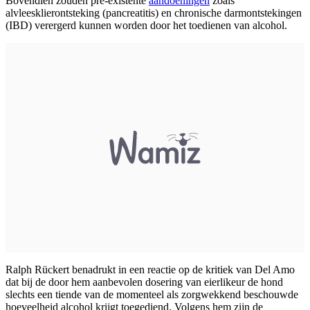
Bovendien zouden pre-existente
aandoeningen
zoals
alvleesklierontsteking (pancreatitis) en chronische darmontstekingen
(IBD) verergerd kunnen worden door het toedienen van alcohol.
Ralph Rückert benadrukt in een reactie op de kritiek van Del Amo
dat bij de door hem aanbevolen dosering van eierlikeur de hond
slechts een tiende van de momenteel als zorgwekkend beschouwde
hoeveelheid alcohol krijgt toegediend. Volgens hem zijn de