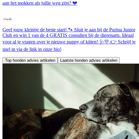
aan het mokken als jullie weg zijn? 💔
Geef jouw kleintje de beste start! 🐾 Sluit je aan bij de Purina Junior
Club en win 1 van de 4 GRATIS consulten bij de dierenarts. Ideaal
voor al je vragen over je nieuwe puppy of kitten! 🩺💛 👉 Schrijf je
snel in via de link in onze bio!
Top honden advies artikelen
Laatste honden advies artikelen