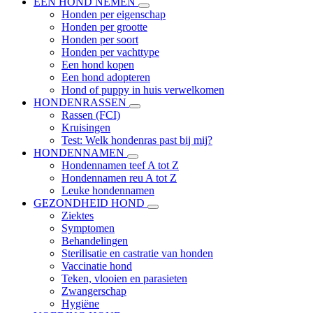
EEN HOND NEMEN
Honden per eigenschap
Honden per grootte
Honden per soort
Honden per vachttype
Een hond kopen
Een hond adopteren
Hond of puppy in huis verwelkomen
HONDENRASSEN
Rassen (FCI)
Kruisingen
Test: Welk hondenras past bij mij?
HONDENNAMEN
Hondennamen teef A tot Z
Hondennamen reu A tot Z
Leuke hondennamen
GEZONDHEID HOND
Ziektes
Symptomen
Behandelingen
Sterilisatie en castratie van honden
Vaccinatie hond
Teken, vlooien en parasieten
Zwangerschap
Hygiëne