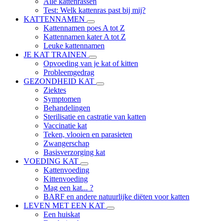
Alle kattenrassen
Test: Welk kattenras past bij mij?
KATTENNAMEN
Kattennamen poes A tot Z
Kattennamen kater A tot Z
Leuke kattennamen
JE KAT TRAINEN
Opvoeding van je kat of kitten
Probleemgedrag
GEZONDHEID KAT
Ziektes
Symptomen
Behandelingen
Sterilisatie en castratie van katten
Vaccinatie kat
Teken, vlooien en parasieten
Zwangerschap
Basisverzorging kat
VOEDING KAT
Kattenvoeding
Kittenvoeding
Mag een kat... ?
BARF en andere natuurlijke diëten voor katten
LEVEN MET EEN KAT
Een huiskat