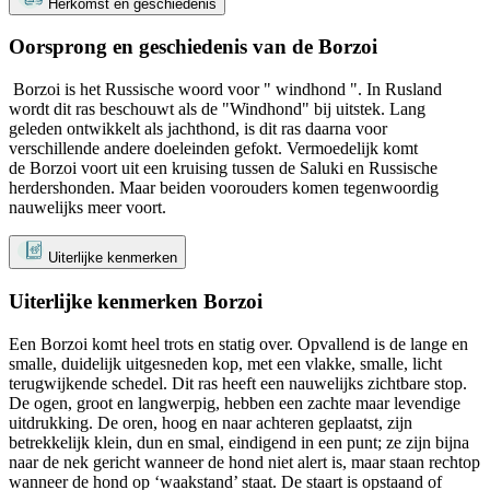
Herkomst en geschiedenis
Oorsprong en geschiedenis van de Borzoi
Borzoi is het Russische woord voor " windhond ". In Rusland
wordt dit ras beschouwt als de "Windhond" bij uitstek. Lang
geleden ontwikkelt als jachthond, is dit ras daarna voor
verschillende andere doeleinden gefokt. Vermoedelijk komt
de Borzoi voort uit een kruising tussen de Saluki en Russische
herdershonden. Maar beiden voorouders komen tegenwoordig
nauwelijks meer voort.
Uiterlijke kenmerken
Uiterlijke kenmerken Borzoi
Een Borzoi komt heel trots en statig over. Opvallend is de lange en
smalle, duidelijk uitgesneden kop, met een vlakke, smalle, licht
terugwijkende schedel. Dit ras heeft een nauwelijks zichtbare stop.
De ogen, groot en langwerpig, hebben een zachte maar levendige
uitdrukking. De oren, hoog en naar achteren geplaatst, zijn
betrekkelijk klein, dun en smal, eindigend in een punt; ze zijn bijna
naar de nek gericht wanneer de hond niet alert is, maar staan rechtop
wanneer de hond op ‘waakstand’ staat. De staart is opstaand of