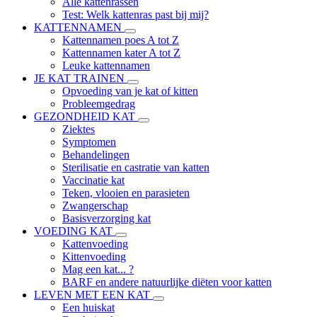
Alle kattenrassen
Test: Welk kattenras past bij mij?
KATTENNAMEN
Kattennamen poes A tot Z
Kattennamen kater A tot Z
Leuke kattennamen
JE KAT TRAINEN
Opvoeding van je kat of kitten
Probleemgedrag
GEZONDHEID KAT
Ziektes
Symptomen
Behandelingen
Sterilisatie en castratie van katten
Vaccinatie kat
Teken, vlooien en parasieten
Zwangerschap
Basisverzorging kat
VOEDING KAT
Kattenvoeding
Kittenvoeding
Mag een kat... ?
BARF en andere natuurlijke diëten voor katten
LEVEN MET EEN KAT
Een huiskat