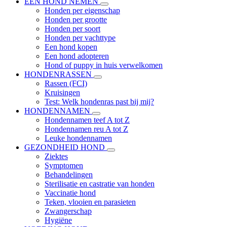
EEN HOND NEMEN
Honden per eigenschap
Honden per grootte
Honden per soort
Honden per vachttype
Een hond kopen
Een hond adopteren
Hond of puppy in huis verwelkomen
HONDENRASSEN
Rassen (FCI)
Kruisingen
Test: Welk hondenras past bij mij?
HONDENNAMEN
Hondennamen teef A tot Z
Hondennamen reu A tot Z
Leuke hondennamen
GEZONDHEID HOND
Ziektes
Symptomen
Behandelingen
Sterilisatie en castratie van honden
Vaccinatie hond
Teken, vlooien en parasieten
Zwangerschap
Hygiëne