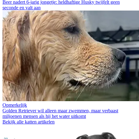
Beer nadert 6-jarig jongetje: heldhaftige Husky twijfelt geen
seconde en valt aan
Opmerkelijk
Golden Retriever wil alleen maar zwemmen, maar verbaast
miljoenen mensen als hij het water uitkomt
Bekijk alle katten artikelen