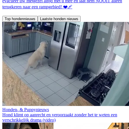
evacueer uw metgezel altijd met u mee en laat hem NOOIT alleen
terugkeren naar een rampgebied! ❤️‍🩹
Top hondennieuws
Laatste honden nieuws
Honden- & Puppynieuws
Hond klimt op aanrecht en veroorzaakt zonder het te weten een
verschrikkelijk drama (video)