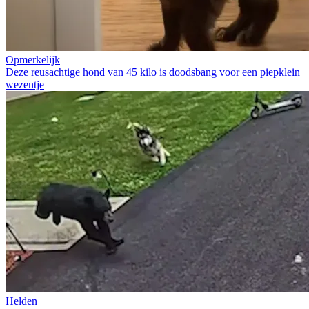
Opmerkelijk
Deze reusachtige hond van 45 kilo is doodsbang voor een piepklein
wezentje
Helden