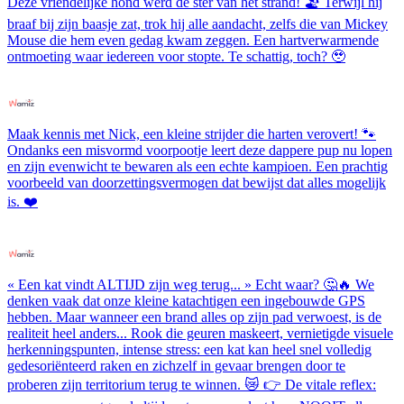
Deze vriendelijke hond werd de ster van het strand! 🏖️ Terwijl hij
braaf bij zijn baasje zat, trok hij alle aandacht, zelfs die van Mickey
Mouse die hem even gedag kwam zeggen. Een hartverwarmende
ontmoeting waar iedereen voor stopte. Te schattig, toch? 🥹
Maak kennis met Nick, een kleine strijder die harten verovert! 🐾
Ondanks een misvormd voorpootje leert deze dappere pup nu lopen
en zijn evenwicht te bewaren als een echte kampioen. Een prachtig
voorbeeld van doorzettingsvermogen dat bewijst dat alles mogelijk
is. ❤️
« Een kat vindt ALTIJD zijn weg terug... » Echt waar? 🤔🔥 We
denken vaak dat onze kleine katachtigen een ingebouwde GPS
hebben. Maar wanneer een brand alles op zijn pad verwoest, is de
realiteit heel anders... Rook die geuren maskeert, vernietigde visuele
herkenningspunten, intense stress: een kat kan heel snel volledig
gedesoriënteerd raken en zichzelf in gevaar brengen door te
proberen zijn territorium terug te winnen. 😿 👉 De vitale reflex: