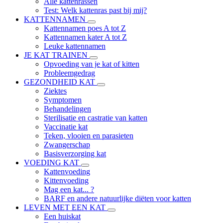
Alle kattenrassen
Test: Welk kattenras past bij mij?
KATTENNAMEN
Kattennamen poes A tot Z
Kattennamen kater A tot Z
Leuke kattennamen
JE KAT TRAINEN
Opvoeding van je kat of kitten
Probleemgedrag
GEZONDHEID KAT
Ziektes
Symptomen
Behandelingen
Sterilisatie en castratie van katten
Vaccinatie kat
Teken, vlooien en parasieten
Zwangerschap
Basisverzorging kat
VOEDING KAT
Kattenvoeding
Kittenvoeding
Mag een kat... ?
BARF en andere natuurlijke diëten voor katten
LEVEN MET EEN KAT
Een huiskat