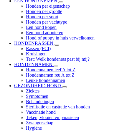
EEN HOND NEMEN
Honden per eigenschap
Honden per grootte
Honden per soort
Honden per vachttype
Een hond kopen
Een hond adopteren
Hond of puppy in huis verwelkomen
HONDENRASSEN
Rassen (FCI)
Kruisingen
Test: Welk hondenras past bij mij?
HONDENNAMEN
Hondennamen teef A tot Z
Hondennamen reu A tot Z
Leuke hondennamen
GEZONDHEID HOND
Ziektes
Symptomen
Behandelingen
Sterilisatie en castratie van honden
Vaccinatie hond
Teken, vlooien en parasieten
Zwangerschap
Hygiëne