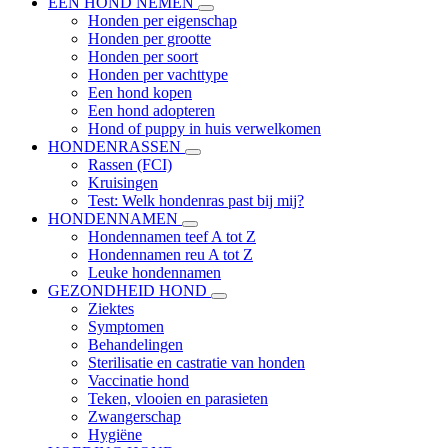
EEN HOND NEMEN
Honden per eigenschap
Honden per grootte
Honden per soort
Honden per vachttype
Een hond kopen
Een hond adopteren
Hond of puppy in huis verwelkomen
HONDENRASSEN
Rassen (FCI)
Kruisingen
Test: Welk hondenras past bij mij?
HONDENNAMEN
Hondennamen teef A tot Z
Hondennamen reu A tot Z
Leuke hondennamen
GEZONDHEID HOND
Ziektes
Symptomen
Behandelingen
Sterilisatie en castratie van honden
Vaccinatie hond
Teken, vlooien en parasieten
Zwangerschap
Hygiëne