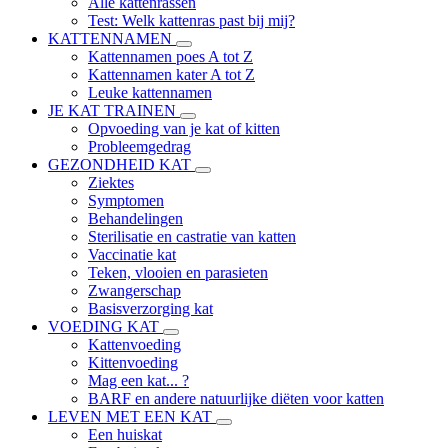
Alle kattenrassen
Test: Welk kattenras past bij mij?
KATTENNAMEN
Kattennamen poes A tot Z
Kattennamen kater A tot Z
Leuke kattennamen
JE KAT TRAINEN
Opvoeding van je kat of kitten
Probleemgedrag
GEZONDHEID KAT
Ziektes
Symptomen
Behandelingen
Sterilisatie en castratie van katten
Vaccinatie kat
Teken, vlooien en parasieten
Zwangerschap
Basisverzorging kat
VOEDING KAT
Kattenvoeding
Kittenvoeding
Mag een kat... ?
BARF en andere natuurlijke diëten voor katten
LEVEN MET EEN KAT
Een huiskat