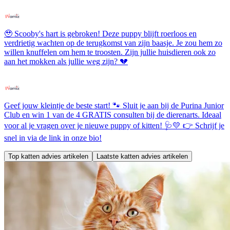
🥹 Scooby's hart is gebroken! Deze puppy blijft roerloos en
verdrietig wachten op de terugkomst van zijn baasje. Je zou hem zo
willen knuffelen om hem te troosten. Zijn jullie huisdieren ook zo
aan het mokken als jullie weg zijn? 💔
Geef jouw kleintje de beste start! 🐾 Sluit je aan bij de Purina Junior
Club en win 1 van de 4 GRATIS consulten bij de dierenarts. Ideaal
voor al je vragen over je nieuwe puppy of kitten! 🩺💛 👉 Schrijf je
snel in via de link in onze bio!
Top katten advies artikelen
Laatste katten advies artikelen