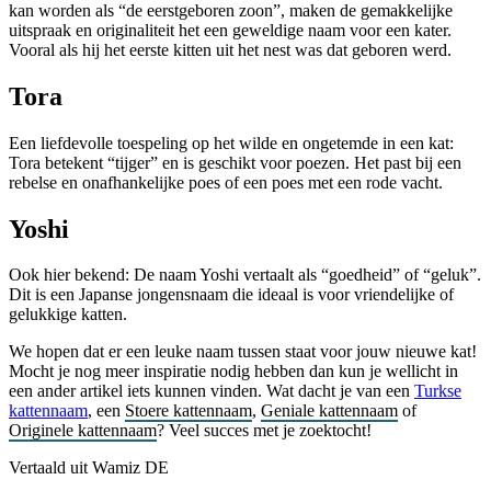
kan worden als “de eerstgeboren zoon”, maken de gemakkelijke
uitspraak en originaliteit het een geweldige naam voor een kater.
Vooral als hij het eerste kitten uit het nest was dat geboren werd.
Tora
Een liefdevolle toespeling op het wilde en ongetemde in een kat:
Tora betekent “tijger” en is geschikt voor poezen. Het past bij een
rebelse en onafhankelijke poes of een poes met een rode vacht.
Yoshi
Ook hier bekend: De naam Yoshi vertaalt als “goedheid” of “geluk”.
Dit is een Japanse jongensnaam die ideaal is voor vriendelijke of
gelukkige katten.
We hopen dat er een leuke naam tussen staat voor jouw nieuwe kat!
Mocht je nog meer inspiratie nodig hebben dan kun je wellicht in
een ander artikel iets kunnen vinden. Wat dacht je van een
Turkse
kattennaam
, een
Stoere kattennaam
,
Geniale kattennaam
of
Originele kattennaam
? Veel succes met je zoektocht!
Vertaald uit Wamiz DE