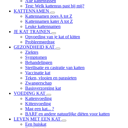
Alle kattenrassen
Test: Welk kattenras past bij mij?
KATTENNAMEN
Kattennamen poes A tot Z
Kattennamen kater A tot Z
Leuke kattennamen
JE KAT TRAINEN
Opvoeding van je kat of kitten
Probleemgedrag
GEZONDHEID KAT
Ziektes
Symptomen
Behandelingen
Sterilisatie en castratie van katten
Vaccinatie kat
Teken, vlooien en parasieten
Zwangerschap
Basisverzorging kat
VOEDING KAT
Kattenvoeding
Kittenvoeding
Mag een kat... ?
BARF en andere natuurlijke diëten voor katten
LEVEN MET EEN KAT
Een huiskat