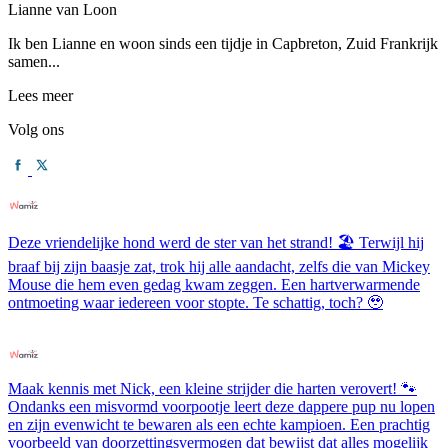
Lianne van Loon
Ik ben Lianne en woon sinds een tijdje in Capbreton, Zuid Frankrijk
samen...
Lees meer
Volg ons
Deze vriendelijke hond werd de ster van het strand! 🏖️ Terwijl hij
braaf bij zijn baasje zat, trok hij alle aandacht, zelfs die van Mickey
Mouse die hem even gedag kwam zeggen. Een hartverwarmende
ontmoeting waar iedereen voor stopte. Te schattig, toch? 🥹
Maak kennis met Nick, een kleine strijder die harten verovert! 🐾
Ondanks een misvormd voorpootje leert deze dappere pup nu lopen
en zijn evenwicht te bewaren als een echte kampioen. Een prachtig
voorbeeld van doorzettingsvermogen dat bewijst dat alles mogelijk