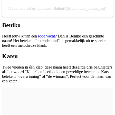
A post shared by Japanese Bobtail (@japanese_bobtail_cat)
Beniko
Heeft jouw kitten een
rode vacht
? Dan is Beniko een geschikte
naam! Het betekent “het rode kind”, is gemakkelijk uit te spreken en
heeft een melodieuze klank.
Katsu
Twee vliegen in één klap: deze naam heeft dezelfde drie beginletters
als het woord “Kater” en heeft ook een geweldige betekenis. Katsu
betekent “overwinning” of “de winnaar”. Perfect voor de naam van
een kater.