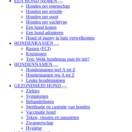
EEN HOND NEMEN
Honden per eigenschap
Honden per grootte
Honden per soort
Honden per vachttype
Een hond kopen
Een hond adopteren
Hond of puppy in huis verwelkomen
HONDENRASSEN
Rassen (FCI)
Kruisingen
Test: Welk hondenras past bij mij?
HONDENNAMEN
Hondennamen teef A tot Z
Hondennamen reu A tot Z
Leuke hondennamen
GEZONDHEID HOND
Ziektes
Symptomen
Behandelingen
Sterilisatie en castratie van honden
Vaccinatie hond
Teken, vlooien en parasieten
Zwangerschap
Hygiëne