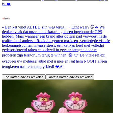
is. ❤️
« Een kat vindt ALTIJD zijn weg terug... » Echt waar? 🤔🔥 We
denken vaak dat onze kleine katachtigen een ingebouwde GPS
hebben. Maar wanneer een brand alles op zijn pad verwoest, is de
realiteit heel anders... Rook die geuren maskeert, vernietigde visuele
herkenningspunten, intense stress: een kat kan heel snel volledig
gedesoriënteerd raken en zichzelf in gevaar brengen door te
proberen zijn territorium terug te winnen. 😿 👉 De vitale reflex:
evacueer uw metgezel altijd met u mee en laat hem NOOIT alleen
terugkeren naar een rampgebied! ❤️‍🩹
Top katten advies artikelen
Laatste katten advies artikelen