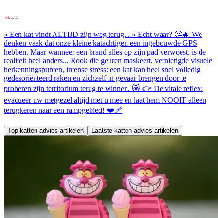
« Een kat vindt ALTIJD zijn weg terug... » Echt waar? 🤔🔥 We
denken vaak dat onze kleine katachtigen een ingebouwde GPS
hebben. Maar wanneer een brand alles op zijn pad verwoest, is de
realiteit heel anders... Rook die geuren maskeert, vernietigde visuele
herkenningspunten, intense stress: een kat kan heel snel volledig
gedesoriënteerd raken en zichzelf in gevaar brengen door te
proberen zijn territorium terug te winnen. 😿 👉 De vitale reflex:
evacueer uw metgezel altijd met u mee en laat hem NOOIT alleen
terugkeren naar een rampgebied! ❤️‍🩹
Top katten advies artikelen
Laatste katten advies artikelen