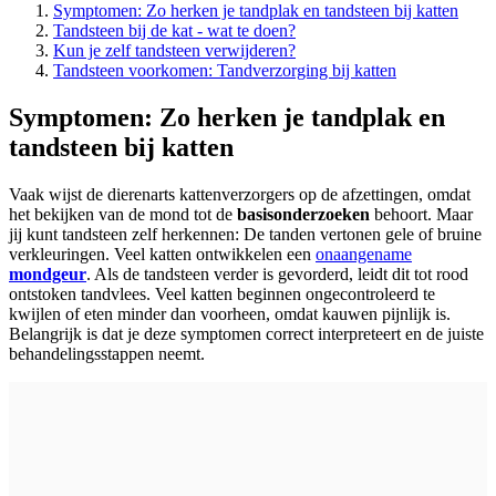
Symptomen: Zo herken je tandplak en tandsteen bij katten
Tandsteen bij de kat - wat te doen?
Kun je zelf tandsteen verwijderen?
Tandsteen voorkomen: Tandverzorging bij katten
Symptomen: Zo herken je tandplak en
tandsteen bij katten
Vaak wijst de dierenarts kattenverzorgers op de afzettingen, omdat
het bekijken van de mond tot de
basisonderzoeken
behoort. Maar
jij kunt tandsteen zelf herkennen: De tanden vertonen gele of bruine
verkleuringen. Veel katten ontwikkelen een
onaangename
mondgeur
. Als de tandsteen verder is gevorderd, leidt dit tot rood
ontstoken tandvlees. Veel katten beginnen ongecontroleerd te
kwijlen of eten minder dan voorheen, omdat kauwen pijnlijk is.
Belangrijk is dat je deze symptomen correct interpreteert en de juiste
behandelingsstappen neemt.