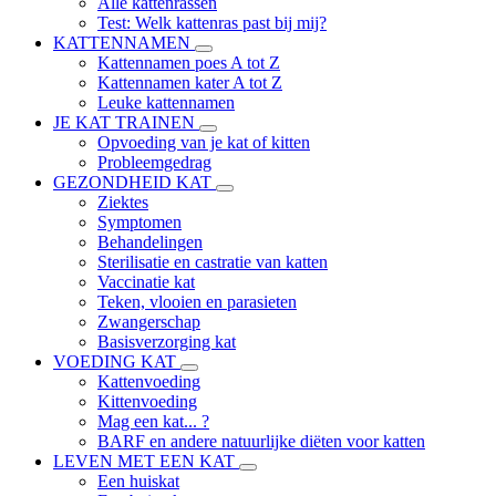
Alle kattenrassen
Test: Welk kattenras past bij mij?
KATTENNAMEN
Kattennamen poes A tot Z
Kattennamen kater A tot Z
Leuke kattennamen
JE KAT TRAINEN
Opvoeding van je kat of kitten
Probleemgedrag
GEZONDHEID KAT
Ziektes
Symptomen
Behandelingen
Sterilisatie en castratie van katten
Vaccinatie kat
Teken, vlooien en parasieten
Zwangerschap
Basisverzorging kat
VOEDING KAT
Kattenvoeding
Kittenvoeding
Mag een kat... ?
BARF en andere natuurlijke diëten voor katten
LEVEN MET EEN KAT
Een huiskat