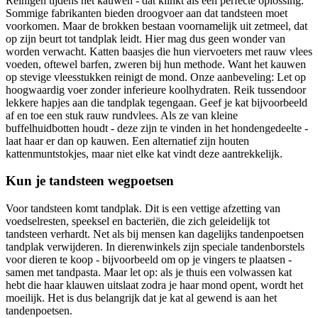
Reinigen tijdens het kauwen - dat klinkt als een perfecte oplossing.
Sommige fabrikanten bieden droogvoer aan dat tandsteen moet
voorkomen. Maar de brokken bestaan voornamelijk uit zetmeel, dat
op zijn beurt tot tandplak leidt. Hier mag dus geen wonder van
worden verwacht. Katten baasjes die hun viervoeters met rauw vlees
voeden, oftewel barfen, zweren bij hun methode. Want het kauwen
op stevige vleesstukken reinigt de mond. Onze aanbeveling: Let op
hoogwaardig voer zonder inferieure koolhydraten. Reik tussendoor
lekkere hapjes aan die tandplak tegengaan. Geef je kat bijvoorbeeld
af en toe een stuk rauw rundvlees. Als ze van kleine
buffelhuidbotten houdt - deze zijn te vinden in het hondengedeelte -
laat haar er dan op kauwen. Een alternatief zijn houten
kattenmuntstokjes, maar niet elke kat vindt deze aantrekkelijk.
Kun je tandsteen wegpoetsen
Voor tandsteen komt tandplak. Dit is een vettige afzetting van
voedselresten, speeksel en bacteriën, die zich geleidelijk tot
tandsteen verhardt. Net als bij mensen kan dagelijks tandenpoetsen
tandplak verwijderen. In dierenwinkels zijn speciale tandenborstels
voor dieren te koop - bijvoorbeeld om op je vingers te plaatsen -
samen met tandpasta. Maar let op: als je thuis een volwassen kat
hebt die haar klauwen uitslaat zodra je haar mond opent, wordt het
moeilijk. Het is dus belangrijk dat je kat al gewend is aan het
tandenpoetsen.