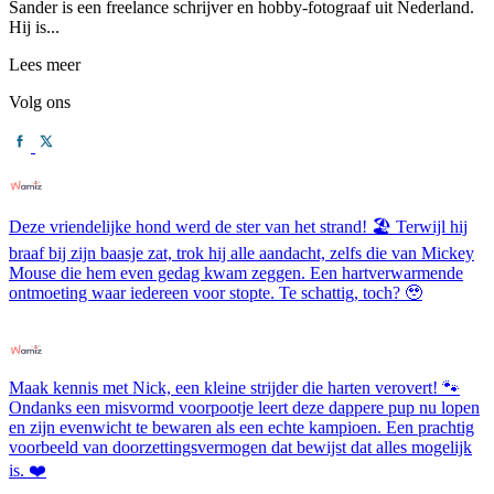
Sander is een freelance schrijver en hobby-fotograaf uit Nederland.
Hij is...
Lees meer
Volg ons
Deze vriendelijke hond werd de ster van het strand! 🏖️ Terwijl hij
braaf bij zijn baasje zat, trok hij alle aandacht, zelfs die van Mickey
Mouse die hem even gedag kwam zeggen. Een hartverwarmende
ontmoeting waar iedereen voor stopte. Te schattig, toch? 🥹
Maak kennis met Nick, een kleine strijder die harten verovert! 🐾
Ondanks een misvormd voorpootje leert deze dappere pup nu lopen
en zijn evenwicht te bewaren als een echte kampioen. Een prachtig
voorbeeld van doorzettingsvermogen dat bewijst dat alles mogelijk
is. ❤️