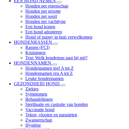
EEN HOND NEMEN
Honden per eigenschap
Honden per grootte
Honden per soort
Honden per vachttype
Een hond kopen
Een hond adopteren
Hond of puppy in huis verwelkomen
HONDENRASSEN
Rassen (FCI)
Kruisingen
Test: Welk hondenras past bij mij?
HONDENNAMEN
Hondennamen teef A tot Z
Hondennamen reu A tot Z
Leuke hondennamen
GEZONDHEID HOND
Ziektes
Symptomen
Behandelingen
Sterilisatie en castratie van honden
Vaccinatie hond
Teken, vlooien en parasieten
Zwangerschap
Hygiëne