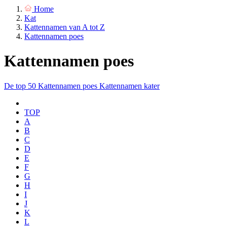
Home
Kat
Kattennamen van A tot Z
Kattennamen poes
Kattennamen poes
De top 50
Kattennamen poes
Kattennamen kater
TOP
A
B
C
D
E
F
G
H
I
J
K
L