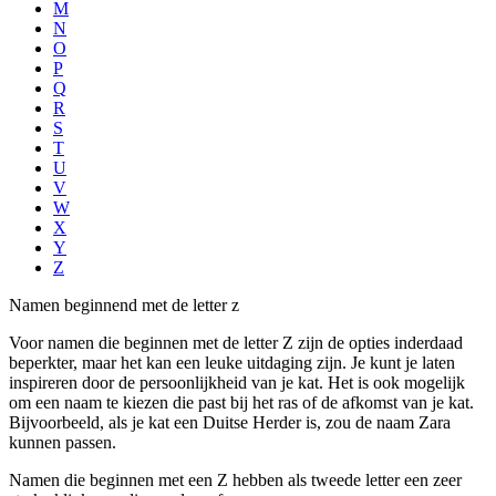
M
N
O
P
Q
R
S
T
U
V
W
X
Y
Z
Namen beginnend met de letter z
Voor namen die beginnen met de letter Z zijn de opties inderdaad
beperkter, maar het kan een leuke uitdaging zijn. Je kunt je laten
inspireren door de persoonlijkheid van je kat. Het is ook mogelijk
om een naam te kiezen die past bij het ras of de afkomst van je kat.
Bijvoorbeeld, als je kat een Duitse Herder is, zou de naam Zara
kunnen passen.
Namen die beginnen met een Z hebben als tweede letter een zeer