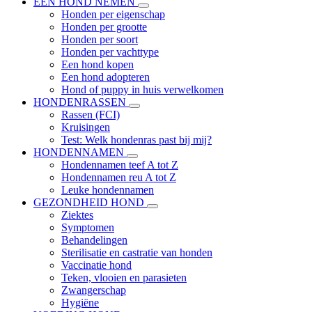
EEN HOND NEMEN
Honden per eigenschap
Honden per grootte
Honden per soort
Honden per vachttype
Een hond kopen
Een hond adopteren
Hond of puppy in huis verwelkomen
HONDENRASSEN
Rassen (FCI)
Kruisingen
Test: Welk hondenras past bij mij?
HONDENNAMEN
Hondennamen teef A tot Z
Hondennamen reu A tot Z
Leuke hondennamen
GEZONDHEID HOND
Ziektes
Symptomen
Behandelingen
Sterilisatie en castratie van honden
Vaccinatie hond
Teken, vlooien en parasieten
Zwangerschap
Hygiëne