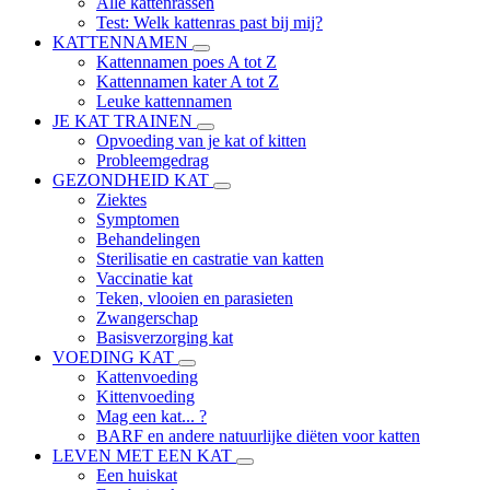
Alle kattenrassen
Test: Welk kattenras past bij mij?
KATTENNAMEN
Kattennamen poes A tot Z
Kattennamen kater A tot Z
Leuke kattennamen
JE KAT TRAINEN
Opvoeding van je kat of kitten
Probleemgedrag
GEZONDHEID KAT
Ziektes
Symptomen
Behandelingen
Sterilisatie en castratie van katten
Vaccinatie kat
Teken, vlooien en parasieten
Zwangerschap
Basisverzorging kat
VOEDING KAT
Kattenvoeding
Kittenvoeding
Mag een kat... ?
BARF en andere natuurlijke diëten voor katten
LEVEN MET EEN KAT
Een huiskat