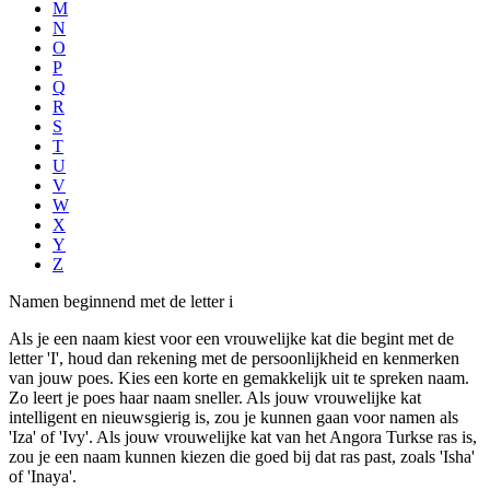
M
N
O
P
Q
R
S
T
U
V
W
X
Y
Z
Namen beginnend met de letter i
Als je een naam kiest voor een vrouwelijke kat die begint met de
letter 'I', houd dan rekening met de persoonlijkheid en kenmerken
van jouw poes. Kies een korte en gemakkelijk uit te spreken naam.
Zo leert je poes haar naam sneller. Als jouw vrouwelijke kat
intelligent en nieuwsgierig is, zou je kunnen gaan voor namen als
'Iza' of 'Ivy'. Als jouw vrouwelijke kat van het Angora Turkse ras is,
zou je een naam kunnen kiezen die goed bij dat ras past, zoals 'Isha'
of 'Inaya'.