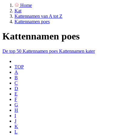
Home
Kat
Kattennamen van A tot Z
Kattennamen poes
Kattennamen poes
De top 50
Kattennamen poes
Kattennamen kater
TOP
A
B
C
D
E
F
G
H
I
J
K
L