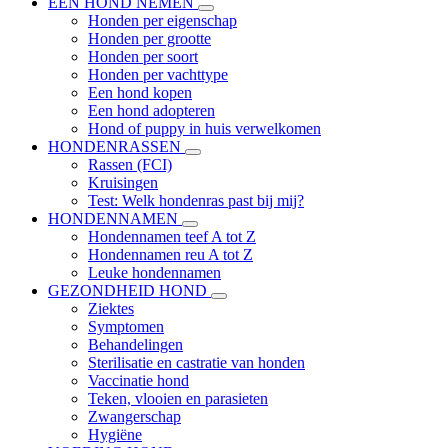
EEN HOND NEMEN
Honden per eigenschap
Honden per grootte
Honden per soort
Honden per vachttype
Een hond kopen
Een hond adopteren
Hond of puppy in huis verwelkomen
HONDENRASSEN
Rassen (FCI)
Kruisingen
Test: Welk hondenras past bij mij?
HONDENNAMEN
Hondennamen teef A tot Z
Hondennamen reu A tot Z
Leuke hondennamen
GEZONDHEID HOND
Ziektes
Symptomen
Behandelingen
Sterilisatie en castratie van honden
Vaccinatie hond
Teken, vlooien en parasieten
Zwangerschap
Hygiëne