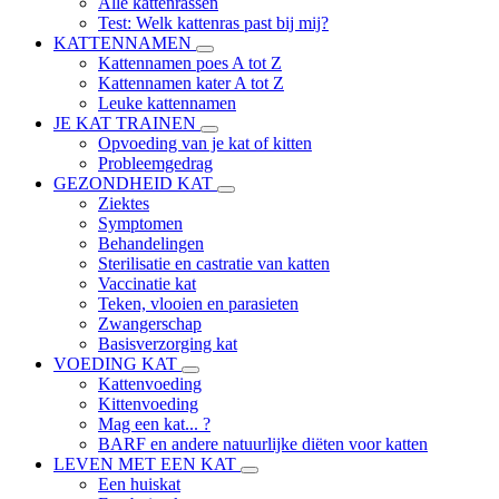
Alle kattenrassen
Test: Welk kattenras past bij mij?
KATTENNAMEN
Kattennamen poes A tot Z
Kattennamen kater A tot Z
Leuke kattennamen
JE KAT TRAINEN
Opvoeding van je kat of kitten
Probleemgedrag
GEZONDHEID KAT
Ziektes
Symptomen
Behandelingen
Sterilisatie en castratie van katten
Vaccinatie kat
Teken, vlooien en parasieten
Zwangerschap
Basisverzorging kat
VOEDING KAT
Kattenvoeding
Kittenvoeding
Mag een kat... ?
BARF en andere natuurlijke diëten voor katten
LEVEN MET EEN KAT
Een huiskat