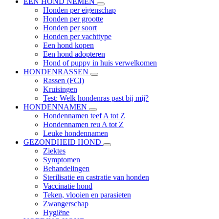
EEN HOND NEMEN
Honden per eigenschap
Honden per grootte
Honden per soort
Honden per vachttype
Een hond kopen
Een hond adopteren
Hond of puppy in huis verwelkomen
HONDENRASSEN
Rassen (FCI)
Kruisingen
Test: Welk hondenras past bij mij?
HONDENNAMEN
Hondennamen teef A tot Z
Hondennamen reu A tot Z
Leuke hondennamen
GEZONDHEID HOND
Ziektes
Symptomen
Behandelingen
Sterilisatie en castratie van honden
Vaccinatie hond
Teken, vlooien en parasieten
Zwangerschap
Hygiëne