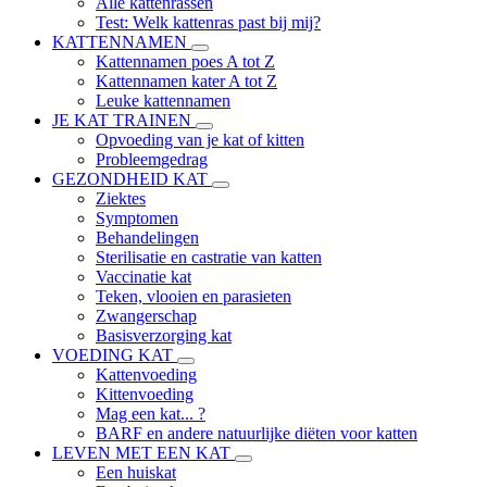
Alle kattenrassen
Test: Welk kattenras past bij mij?
KATTENNAMEN
Kattennamen poes A tot Z
Kattennamen kater A tot Z
Leuke kattennamen
JE KAT TRAINEN
Opvoeding van je kat of kitten
Probleemgedrag
GEZONDHEID KAT
Ziektes
Symptomen
Behandelingen
Sterilisatie en castratie van katten
Vaccinatie kat
Teken, vlooien en parasieten
Zwangerschap
Basisverzorging kat
VOEDING KAT
Kattenvoeding
Kittenvoeding
Mag een kat... ?
BARF en andere natuurlijke diëten voor katten
LEVEN MET EEN KAT
Een huiskat