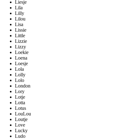
Liesje
Lila
Lilly
Lilou
Lisa
Lissie
Little
Lizzie
Lizzy
Loekie
Loena
Loesje
Lola
Lolly
Lolo
London
Lory
Lotje
Lotta
Lotus
LouLou
Loutje
Love
Lucky
Ludo