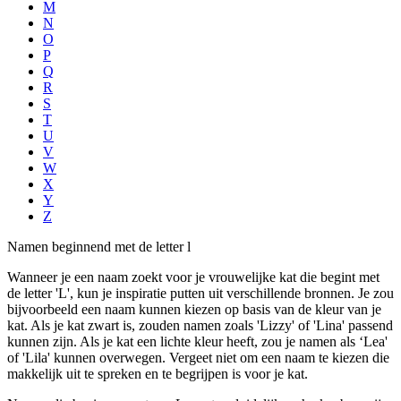
M
N
O
P
Q
R
S
T
U
V
W
X
Y
Z
Namen beginnend met de letter l
Wanneer je een naam zoekt voor je vrouwelijke kat die begint met
de letter 'L', kun je inspiratie putten uit verschillende bronnen. Je zou
bijvoorbeeld een naam kunnen kiezen op basis van de kleur van je
kat. Als je kat zwart is, zouden namen zoals 'Lizzy' of 'Lina' passend
kunnen zijn. Als je kat een lichte kleur heeft, zou je namen als ‘Lea'
of 'Lila' kunnen overwegen. Vergeet niet om een naam te kiezen die
makkelijk uit te spreken en te begrijpen is voor je kat.