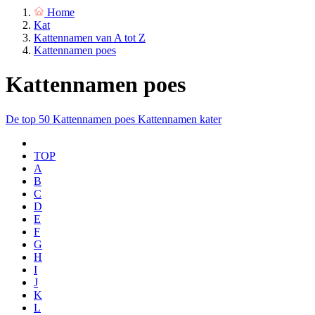
Home
Kat
Kattennamen van A tot Z
Kattennamen poes
Kattennamen poes
De top 50
Kattennamen poes
Kattennamen kater
TOP
A
B
C
D
E
F
G
H
I
J
K
L