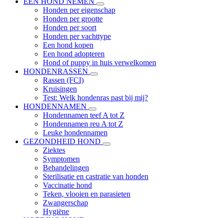
EEN HOND NEMEN
Honden per eigenschap
Honden per grootte
Honden per soort
Honden per vachttype
Een hond kopen
Een hond adopteren
Hond of puppy in huis verwelkomen
HONDENRASSEN
Rassen (FCI)
Kruisingen
Test: Welk hondenras past bij mij?
HONDENNAMEN
Hondennamen teef A tot Z
Hondennamen reu A tot Z
Leuke hondennamen
GEZONDHEID HOND
Ziektes
Symptomen
Behandelingen
Sterilisatie en castratie van honden
Vaccinatie hond
Teken, vlooien en parasieten
Zwangerschap
Hygiëne