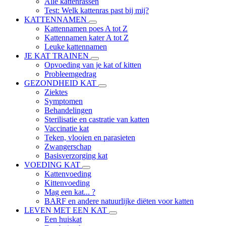
Alle kattenrassen
Test: Welk kattenras past bij mij?
KATTENNAMEN
Kattennamen poes A tot Z
Kattennamen kater A tot Z
Leuke kattennamen
JE KAT TRAINEN
Opvoeding van je kat of kitten
Probleemgedrag
GEZONDHEID KAT
Ziektes
Symptomen
Behandelingen
Sterilisatie en castratie van katten
Vaccinatie kat
Teken, vlooien en parasieten
Zwangerschap
Basisverzorging kat
VOEDING KAT
Kattenvoeding
Kittenvoeding
Mag een kat... ?
BARF en andere natuurlijke diëten voor katten
LEVEN MET EEN KAT
Een huiskat