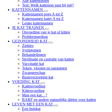
Alle kattenrassen
Test: Welk kattenras past bij mij?
KATTENNAMEN
Kattennamen poes A tot Z
Kattennamen kater A tot Z
Leuke kattennamen
JE KAT TRAINEN
Opvoeding van je kat of kitten
Probleemgedrag
GEZONDHEID KAT
Ziektes
Symptomen
Behandelingen
Sterilisatie en castratie van katten
Vaccinatie kat
Teken, vlooien en parasieten
Zwangerschap
Basisverzorging kat
VOEDING KAT
Kattenvoeding
Kittenvoeding
Mag een kat... ?
BARF en andere natuurlijke diëten voor katten
LEVEN MET EEN KAT
Een huiskat