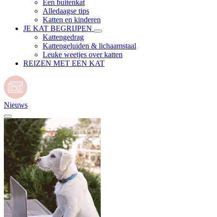
Een buitenkat
Alledaagse tips
Katten en kinderen
JE KAT BEGRIJPEN
Kattengedrag
Kattengeluiden & lichaamstaal
Leuke weetjes over katten
REIZEN MET EEN KAT
Nieuws