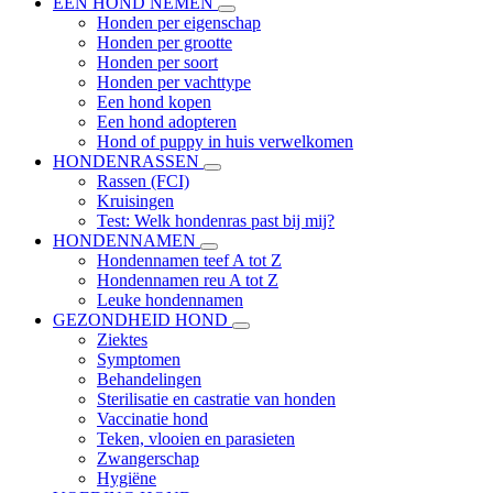
EEN HOND NEMEN
Honden per eigenschap
Honden per grootte
Honden per soort
Honden per vachttype
Een hond kopen
Een hond adopteren
Hond of puppy in huis verwelkomen
HONDENRASSEN
Rassen (FCI)
Kruisingen
Test: Welk hondenras past bij mij?
HONDENNAMEN
Hondennamen teef A tot Z
Hondennamen reu A tot Z
Leuke hondennamen
GEZONDHEID HOND
Ziektes
Symptomen
Behandelingen
Sterilisatie en castratie van honden
Vaccinatie hond
Teken, vlooien en parasieten
Zwangerschap
Hygiëne