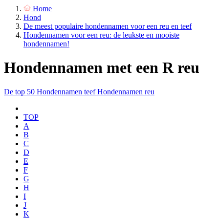
Home
Hond
De meest populaire hondennamen voor een reu en teef
Hondennamen voor een reu: de leukste en mooiste
hondennamen!
Hondennamen met een R reu
De top 50
Hondennamen teef
Hondennamen reu
TOP
A
B
C
D
E
F
G
H
I
J
K