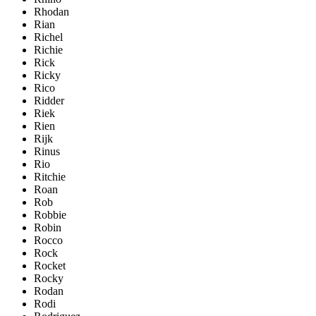
Rhodan
Rian
Richel
Richie
Rick
Ricky
Rico
Ridder
Riek
Rien
Rijk
Rinus
Rio
Ritchie
Roan
Rob
Robbie
Robin
Rocco
Rock
Rocket
Rocky
Rodan
Rodi