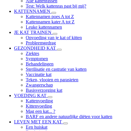
Alle kattenrassen
Test: Welk kattenras past bij mij?
KATTENNAMEN
Kattennamen poes A tot Z
Kattennamen kater A tot Z
Leuke kattennamen
JE KAT TRAINEN
Opvoeding van je kat of kitten
Probleemgedrag
GEZONDHEID KAT
Ziektes
Symptomen
Behandelingen
Sterilisatie en castratie van katten
Vaccinatie kat
Teken, vlooien en parasieten
Zwangerschap
Basisverzorging kat
VOEDING KAT
Kattenvoeding
Kittenvoeding
Mag een kat... ?
BARF en andere natuurlijke diëten voor katten
LEVEN MET EEN KAT
Een huiskat