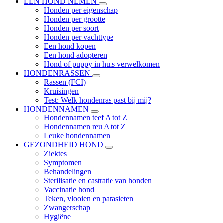
EEN HOND NEMEN
Honden per eigenschap
Honden per grootte
Honden per soort
Honden per vachttype
Een hond kopen
Een hond adopteren
Hond of puppy in huis verwelkomen
HONDENRASSEN
Rassen (FCI)
Kruisingen
Test: Welk hondenras past bij mij?
HONDENNAMEN
Hondennamen teef A tot Z
Hondennamen reu A tot Z
Leuke hondennamen
GEZONDHEID HOND
Ziektes
Symptomen
Behandelingen
Sterilisatie en castratie van honden
Vaccinatie hond
Teken, vlooien en parasieten
Zwangerschap
Hygiëne