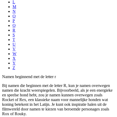
L
M
N
O
P
Q
R
S
T
U
V
W
X
Y
Z
Namen beginnend met de letter r
Bij namen die beginnen met de letter R, kun je namen overwegen
namen die kracht weerspiegelen. Bijvoorbeeld, als je een energieke
en speelse hond hebt, zou je namen kunnen overwegen zoals
Rocket of Rex, een klassieke naam voor mannelijke honden wat
koning betekent in het Latijn. Je kunt ook inspiratie halen uit de
filmwereld door namen te kiezen van beroemde personages zoals
Rox of Rouky.