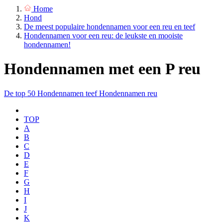
Home
Hond
De meest populaire hondennamen voor een reu en teef
Hondennamen voor een reu: de leukste en mooiste
hondennamen!
Hondennamen met een P reu
De top 50
Hondennamen teef
Hondennamen reu
TOP
A
B
C
D
E
F
G
H
I
J
K