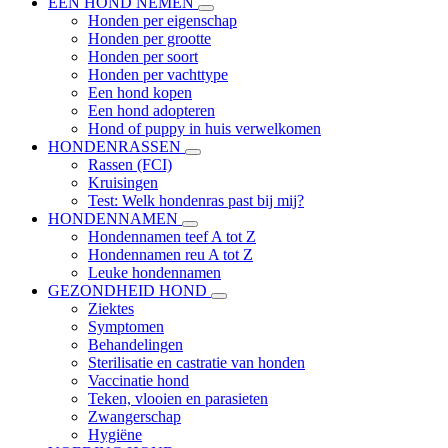
EEN HOND NEMEN
Honden per eigenschap
Honden per grootte
Honden per soort
Honden per vachttype
Een hond kopen
Een hond adopteren
Hond of puppy in huis verwelkomen
HONDENRASSEN
Rassen (FCI)
Kruisingen
Test: Welk hondenras past bij mij?
HONDENNAMEN
Hondennamen teef A tot Z
Hondennamen reu A tot Z
Leuke hondennamen
GEZONDHEID HOND
Ziektes
Symptomen
Behandelingen
Sterilisatie en castratie van honden
Vaccinatie hond
Teken, vlooien en parasieten
Zwangerschap
Hygiëne