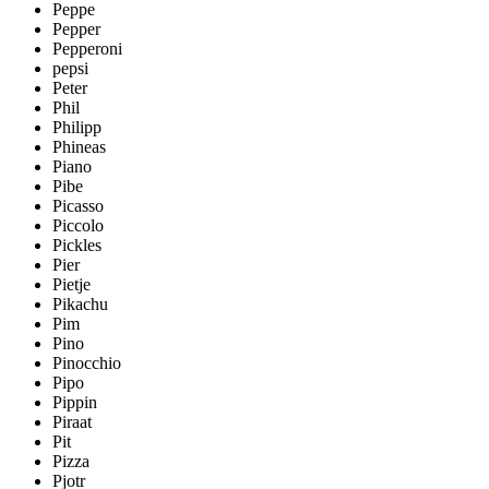
Peppe
Pepper
Pepperoni
pepsi
Peter
Phil
Philipp
Phineas
Piano
Pibe
Picasso
Piccolo
Pickles
Pier
Pietje
Pikachu
Pim
Pino
Pinocchio
Pipo
Pippin
Piraat
Pit
Pizza
Pjotr