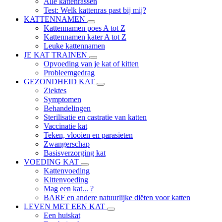
Alle kattenrassen
Test: Welk kattenras past bij mij?
KATTENNAMEN
Kattennamen poes A tot Z
Kattennamen kater A tot Z
Leuke kattennamen
JE KAT TRAINEN
Opvoeding van je kat of kitten
Probleemgedrag
GEZONDHEID KAT
Ziektes
Symptomen
Behandelingen
Sterilisatie en castratie van katten
Vaccinatie kat
Teken, vlooien en parasieten
Zwangerschap
Basisverzorging kat
VOEDING KAT
Kattenvoeding
Kittenvoeding
Mag een kat... ?
BARF en andere natuurlijke diëten voor katten
LEVEN MET EEN KAT
Een huiskat