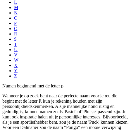
L
M
N
O
P
Q
R
S
T
U
V
W
X
Y
Z
Namen beginnend met de letter p
Wanneer je op zoek bent naar de perfecte naam voor je reu die
begint met de letter P, kun je rekening houden met zijn
persoonlijkheidskenmerken. Als je mannelijke hond rustig en
geduldig is, kunnen namen zoals 'Pastel' of 'Pluisje' passend zijn. Je
kunt ook inspiratie halen uit je persoonlijke interesses. Bijvoorbeeld,
als je een sportliefhebber bent, zou je de naam 'Puck' kunnen kiezen.
Voor een Dalmatiër zou de naam "Pongo" een mooie verwijzing