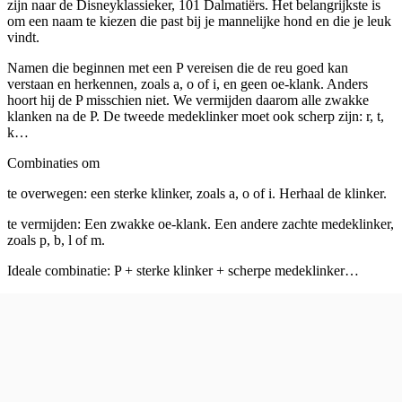
zijn naar de Disneyklassieker, 101 Dalmatiërs. Het belangrijkste is
om een naam te kiezen die past bij je mannelijke hond en die je leuk
vindt.
Namen die beginnen met een P vereisen die de reu goed kan
verstaan en herkennen, zoals a, o of i, en geen oe-klank. Anders
hoort hij de P misschien niet. We vermijden daarom alle zwakke
klanken na de P. De tweede medeklinker moet ook scherp zijn: r, t,
k…
Combinaties om
te overwegen: een sterke klinker, zoals a, o of i. Herhaal de klinker.
te vermijden: Een zwakke oe-klank. Een andere zachte medeklinker,
zoals p, b, l of m.
Ideale combinatie: P + sterke klinker + scherpe medeklinker…