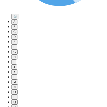
A
B
C
D
E
F
G
H
I
J
K
L
M
N
O
P
Q