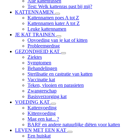
Alle kattenrassen
Test: Welk kattenras past bij mij?
KATTENNAMEN
Kattennamen poes A tot Z
Kattennamen kater A tot Z
Leuke kattennamen
JE KAT TRAINEN
Opvoeding van je kat of kitten
Probleemgedrag
GEZONDHEID KAT
Ziektes
Symptomen
Behandelingen
Sterilisatie en castratie van katten
Vaccinatie kat
Teken, vlooien en parasieten
Zwangerschap
Basisverzorging kat
VOEDING KAT
Kattenvoeding
Kittenvoeding
Mag een kat... ?
BARF en andere natuurlijke diëten voor katten
LEVEN MET EEN KAT
Een huiskat