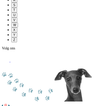
R
S
T
U
V
W
X
Y
Z
Volg ons