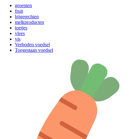
groenten
fruit
bijgerechten
melkproducten
toetjes
vlees
vis
Verboden voedsel
Toegestaan voedsel