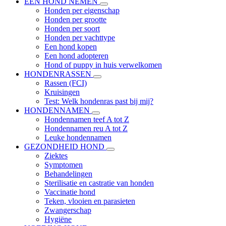
EEN HOND NEMEN
Honden per eigenschap
Honden per grootte
Honden per soort
Honden per vachttype
Een hond kopen
Een hond adopteren
Hond of puppy in huis verwelkomen
HONDENRASSEN
Rassen (FCI)
Kruisingen
Test: Welk hondenras past bij mij?
HONDENNAMEN
Hondennamen teef A tot Z
Hondennamen reu A tot Z
Leuke hondennamen
GEZONDHEID HOND
Ziektes
Symptomen
Behandelingen
Sterilisatie en castratie van honden
Vaccinatie hond
Teken, vlooien en parasieten
Zwangerschap
Hygiëne