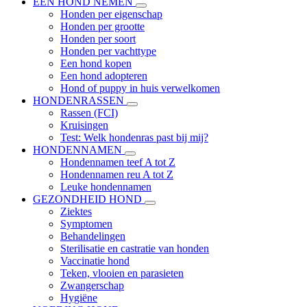
EEN HOND NEMEN
Honden per eigenschap
Honden per grootte
Honden per soort
Honden per vachttype
Een hond kopen
Een hond adopteren
Hond of puppy in huis verwelkomen
HONDENRASSEN
Rassen (FCI)
Kruisingen
Test: Welk hondenras past bij mij?
HONDENNAMEN
Hondennamen teef A tot Z
Hondennamen reu A tot Z
Leuke hondennamen
GEZONDHEID HOND
Ziektes
Symptomen
Behandelingen
Sterilisatie en castratie van honden
Vaccinatie hond
Teken, vlooien en parasieten
Zwangerschap
Hygiëne