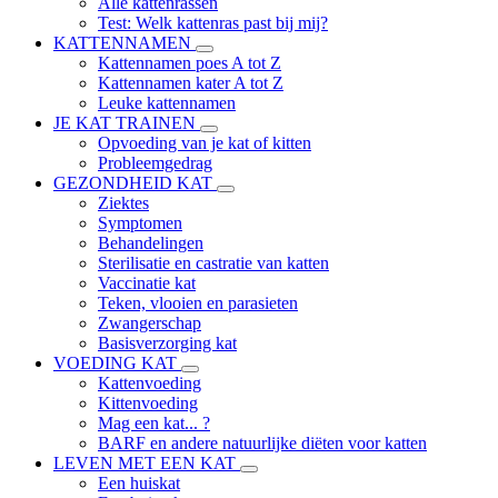
Alle kattenrassen
Test: Welk kattenras past bij mij?
KATTENNAMEN
Kattennamen poes A tot Z
Kattennamen kater A tot Z
Leuke kattennamen
JE KAT TRAINEN
Opvoeding van je kat of kitten
Probleemgedrag
GEZONDHEID KAT
Ziektes
Symptomen
Behandelingen
Sterilisatie en castratie van katten
Vaccinatie kat
Teken, vlooien en parasieten
Zwangerschap
Basisverzorging kat
VOEDING KAT
Kattenvoeding
Kittenvoeding
Mag een kat... ?
BARF en andere natuurlijke diëten voor katten
LEVEN MET EEN KAT
Een huiskat