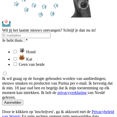
Wil jij het laatste nieuws ontvangen? Schrijf je dan nu in!
Je hebt thuis : *
Hond
Kat
Geen van beide
Ik wil graag op de hoogte gehouden worden van aanbiedingen,
nieuwe smaken en producten van Purina per e-mail. Ik bevestig dat
ik min. 18 jaar oud ben en begrijp dat ik mijn toestemming op elk
moment kan intrekken. Ik heb de
privacyverklaring
van Nestlé
gelezen.
Aanmelden
Door te klikken op 'inschrijven', ga ik akkoord met de
Privacybeleid
van Wamiz
En mijn rechten omtrent mijn persoonlijke data.