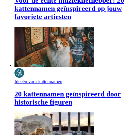
Voor de echte muziekliefhebber: 20
kattennamen geïnspireerd op jouw
favoriete artiesten
Ideeën voor kattennamen
20 kattennamen geïnspireerd door
historische figuren