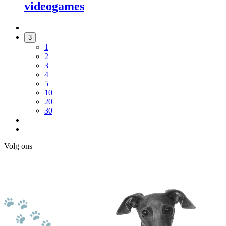
videogames
3
1
2
3
4
5
10
20
30
Volg ons