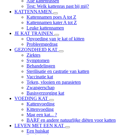
Alle kattenrassen
Test: Welk kattenras past bij mij?
KATTENNAMEN
Kattennamen poes A tot Z
Kattennamen kater A tot Z
Leuke kattennamen
JE KAT TRAINEN
Opvoeding van je kat of kitten
Probleemgedrag
GEZONDHEID KAT
Ziektes
Symptomen
Behandelingen
Sterilisatie en castratie van katten
Vaccinatie kat
Teken, vlooien en parasieten
Zwangerschap
Basisverzorging kat
VOEDING KAT
Kattenvoeding
Kittenvoeding
Mag een kat... ?
BARF en andere natuurlijke diëten voor katten
LEVEN MET EEN KAT
Een huiskat