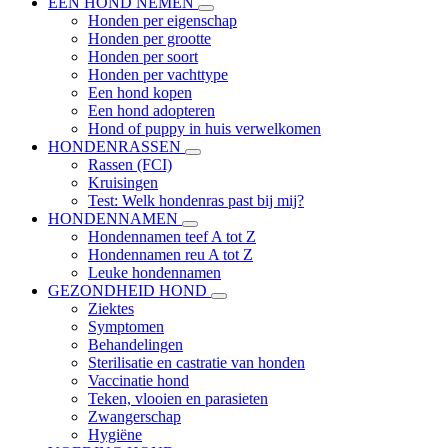
EEN HOND NEMEN
Honden per eigenschap
Honden per grootte
Honden per soort
Honden per vachttype
Een hond kopen
Een hond adopteren
Hond of puppy in huis verwelkomen
HONDENRASSEN
Rassen (FCI)
Kruisingen
Test: Welk hondenras past bij mij?
HONDENNAMEN
Hondennamen teef A tot Z
Hondennamen reu A tot Z
Leuke hondennamen
GEZONDHEID HOND
Ziektes
Symptomen
Behandelingen
Sterilisatie en castratie van honden
Vaccinatie hond
Teken, vlooien en parasieten
Zwangerschap
Hygiëne